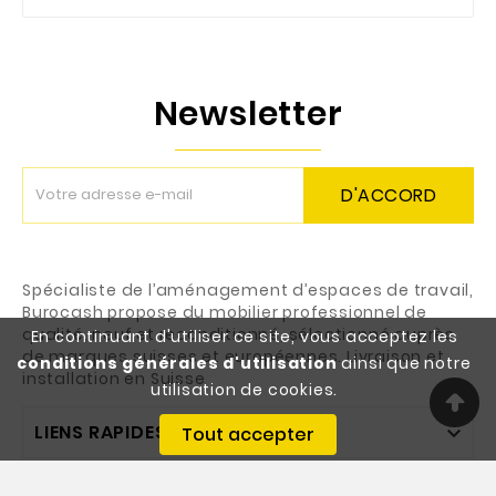
Newsletter
D'ACCORD
Spécialiste de l’aménagement d’espaces de travail,
Burocash propose du mobilier professionnel de
qualité, neuf et reconditionné, sélectionné auprès
En continuant d'utiliser ce site, vous acceptez les
de marques suisses et européennes. Livraison et
conditions générales d'utilisation
ainsi que notre
installation en Suisse
utilisation de cookies.
LIENS RAPIDES

Tout accepter
VOTRE COMPTE