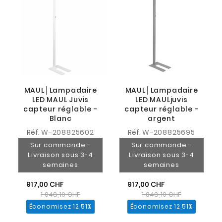
MAUL│Lampadaire
MAUL│Lampadaire
LED MAUL Juvis
LED MAULjuvis
capteur réglable -
capteur réglable -
Blanc
argent
Réf.
W-208825602
Réf.
W-208825695
Sur commande -
Sur commande -
Livraison sous 3-4
Livraison sous 3-4
semaines
semaines
917,00 CHF
917,00 CHF
1 048,10 CHF
1 048,10 CHF
Économisez 12,51%
Économisez 12,51%