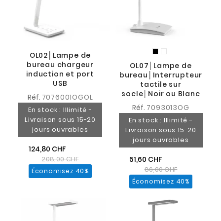
OL02│Lampe de
bureau chargeur
OL07│Lampe de
induction et port
bureau│Interrupteur
USB
tactile sur
socle│Noir ou Blanc
Réf.
7076001OGOL
Réf.
7093013OG
En stock : Illimité -
Livraison sous 15-20
En stock : Illimité -
jours ouvrables
Livraison sous 15-20
jours ouvrables
124,80 CHF
51,60 CHF
208,00 CHF
86,00 CHF
Économisez 40%
Économisez 40%