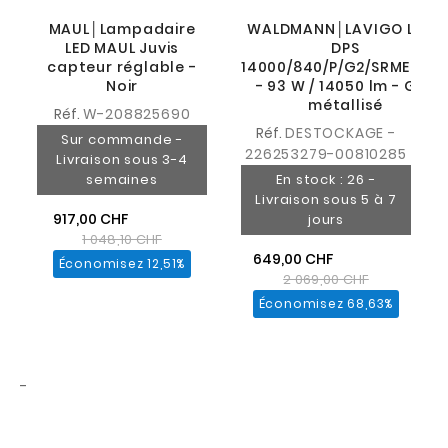
MAUL│Lampadaire
WALDMANN│LAVIGO LED -
LED MAUL Juvis
DPS
capteur réglable -
14000/840/P/G2/SRMET/T1
Noir
- 93 W / 14050 lm - Gris
métallisé
Réf.
W-208825690
Réf.
DESTOCKAGE -
Sur commande -
226253279-00810285
Livraison sous 3-4
semaines
En stock : 26 -
Livraison sous 5 à 7
917,00 CHF
jours
1 048,10 CHF
649,00 CHF
Économisez 12,51%
2 069,00 CHF
Économisez 68,63%
-