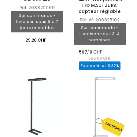
LED MAUL JURA
Réf.
208820069
capteur réglable
Sur commande -
Réf.
W-208825102
livraison sous 5 à 7
jours ouvrables
Sur commande -
Livraison sous 3-4
29,20 CHF
semaines
507,10 CHF
535,60 CHF
Économisez 5,32%