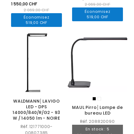
1 550,00 CHF
2 069,00 CHF
2 069,00 CHF
Économisez
519,00 CHF
Économisez
519,00 CHF
WALDMANN│LAVIGO
LED - DPS
MAUL Pirro│Lampe de
14000/840/R/G2 - 93
bureau LED
W / 14050 lm - NOIRE
Réf.
208820090
Réf.
121771000-
En stock : 5
00807385