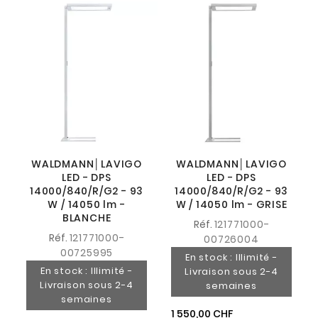
WALDMANN│LAVIGO
WALDMANN│LAVIGO
LED - DPS
LED - DPS
14000/840/R/G2 - 93
14000/840/R/G2 - 93
W / 14050 lm -
W / 14050 lm - GRISE
BLANCHE
Réf.
121771000-
Réf.
121771000-
00726004
00725995
En stock : Illimité -
En stock : Illimité -
Livraison sous 2-4
Livraison sous 2-4
semaines
semaines
1 550,00 CHF