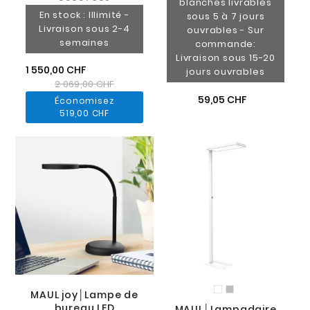
blanches livrables
En stock : Illimité -
sous 5 à 7 jours
Livraison sous 2-4
ouvrables - Sur
semaines
commande:
Livraison sous 15-20
1 550,00 CHF
jours ouvrables
2 069,00 CHF
59,05 CHF
Économisez
519,00 CHF
MAUL joy│Lampe de
bureau LED
MAUL│Lampadaire