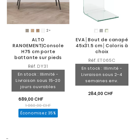
2

ALTO
EVA│Bout de canapé
RANGEMENT|Console
45x31.5 cm│Coloris à
H75 cm porte
choix
battante sur pieds
Réf.
ET065C
Réf.
DY31
En stock : Illimité -
En stock : Illimité -
Livraison sous 2-4
Livraison sous 15-20
semaines env.
jours ouvrables
284,00 CHF
689,00 CHF
1 060,00 CHF
Économisez 35%
-