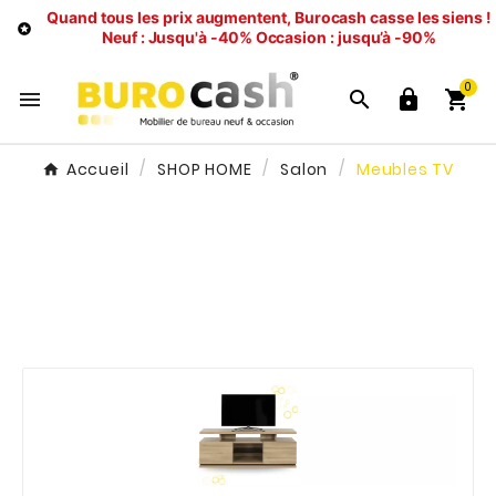
Quand tous les prix augmentent, Burocash casse les siens !

Neuf : Jusqu'à -40%
Occasion : jusqu’à -90%
0




Accueil
SHOP HOME
Salon
Meubles TV