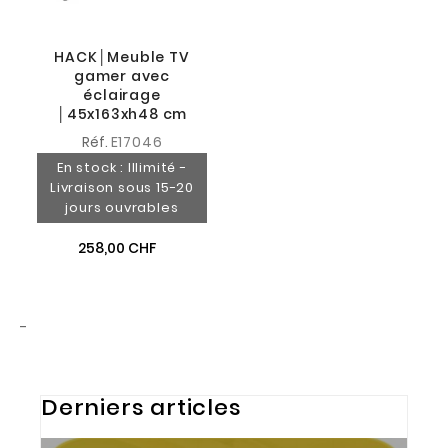
HACK│Meuble TV
gamer avec
éclairage
│45x163xh48 cm
Réf.
E17046
En stock : Illimité -
Livraison sous 15-20
jours ouvrables
258,00 CHF
-
Derniers articles