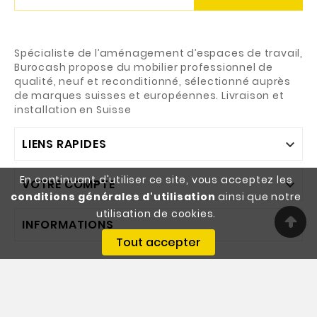
Spécialiste de l’aménagement d’espaces de travail,
Burocash propose du mobilier professionnel de
qualité, neuf et reconditionné, sélectionné auprès
de marques suisses et européennes. Livraison et
installation en Suisse
LIENS RAPIDES

En continuant d'utiliser ce site, vous acceptez les
VOTRE COMPTE

conditions générales d'utilisation
ainsi que notre
utilisation de cookies.
INFORMATIONS

Tout accepter
© 2026 - Burocash SA - Designed By Webgeneve