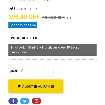
Réf.
7717010X5SO
296,40 CHF
494,00 CHF
HT
Économisez 40%
320,41 CHF TTC
En stock : Illimité - Livraison sous 15 jours
ouvrables
QUANTITÉ :
AJOUTER AU PANIER
