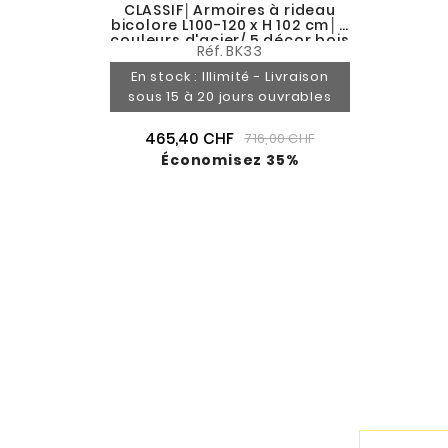
CLASSIF│Armoires à rideau
bicolore L100-120 x H 102 cm│3
couleurs d'acier/ 5 décor bois
Réf.
BK33
En stock : Illimité - Livraison
sous 15 à 20 jours ouvrables
465,40 CHF
716,00 CHF
Économisez 35%