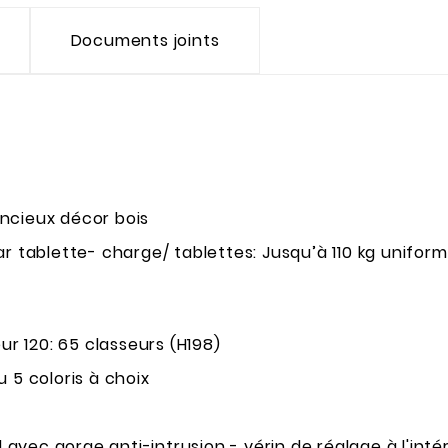
Documents joints
ncieux décor bois
ar tablette- charge/ tablettes: Jusqu’à 110 kg unifor
ur 120: 65 classeurs (H198)
u 5 coloris à choix
avec gorge anti-intrusion - vérin de réglage à l'inté