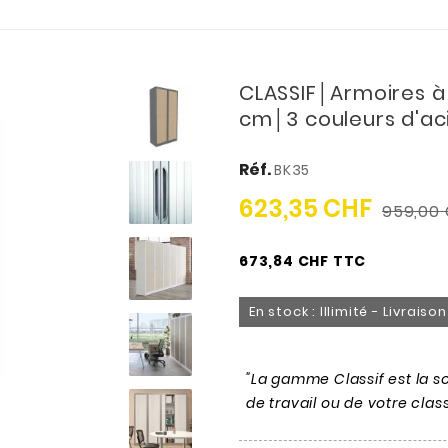
CLASSIF│Armoires à 
cm│3 couleurs d'aci
Réf.
BK35
623,35 CHF
959,00
673,84 CHF TTC
En stock : Illimité - Livrais
"La gamme Classif est la sol
de travail ou de votre cla