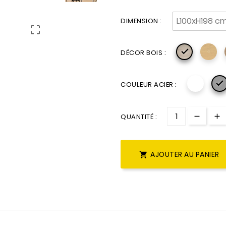
DIMENSION :


DÉCOR BOIS :

COULEUR ACIER :
QUANTITÉ :
AJOUTER AU PANIER
