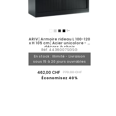

ARIV│Armoire rideau L 100-120
x H 105 cm│Acier unicolore - 5
décors à choix
Réf.
4436007SGSG
En stock : Illimité - Livraison
sous 15 à 20 jours ouvrables
462,00 CHF
770,00 CHF
Économisez 40%