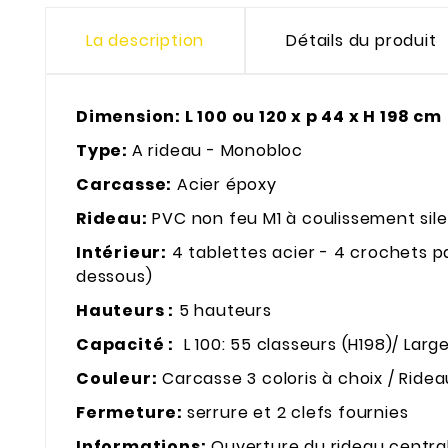
La description
Détails du produit
Dimension: L 100 ou 120 x p 44 x H 198 cm
Type:
A rideau - Monobloc
Carcasse:
Acier époxy
Rideau:
PVC non feu M1 à coulissement sile
Intérieur:
4 tablettes acier - 4 crochets p
dessous)
Hauteurs :
5 hauteurs
Capacité :
L 100: 55 classeurs (H198)/ Large
Couleur:
Carcasse 3 coloris à choix / Ridea
Fermeture:
serrure et 2 clefs fournies
Informations:
Ouverture du rideau central 