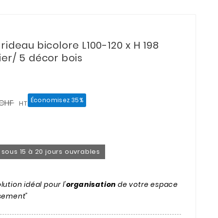
rideau bicolore L100-120 x H 198
er/ 5 décor bois
Économisez 35%
 CHF
HT
on sous 15 à 20 jours ouvrables
ution idéal pour l'
organisation
de votre espace
ssement"