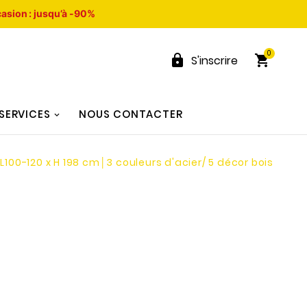
asion : jusqu’à -90%
0


S'inscrire
SERVICES
NOUS CONTACTER
L100-120 x H 198 cm│3 couleurs d'acier/ 5 décor bois