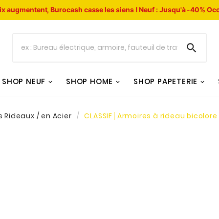
ix augmentent, Burocash casse les siens !
Neuf : Jusqu'à -40%
Occ

SHOP NEUF
SHOP HOME
SHOP PAPETERIE
 Rideaux / en Acier
CLASSIF│Armoires à rideau bicolore 