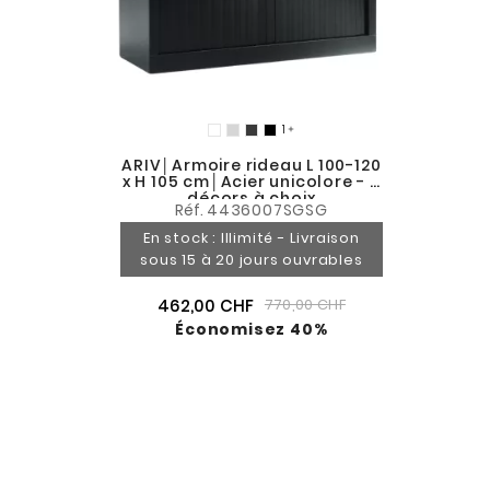

ARIV│Armoire rideau L 100-120
x H 105 cm│Acier unicolore - 5
décors à choix
Réf.
4436007SGSG
En stock : Illimité - Livraison
sous 15 à 20 jours ouvrables
462,00 CHF
770,00 CHF
Économisez 40%