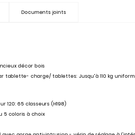
Documents joints
ncieux décor bois
ar tablette- charge/ tablettes: Jusqu’à 110 kg unifor
ur 120: 65 classeurs (H198)
u 5 coloris à choix
avec gorge anti-intrusion - vérin de réglage à l'inté