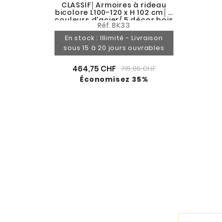
CLASSIF│Armoires à rideau
bicolore L100-120 x H 102 cm│3
couleurs d'acier/ 5 décor bois
Réf.
BK33
En stock : Illimité - Livraison
sous 15 à 20 jours ouvrables
464,75 CHF
715,00 CHF
Économisez 35%