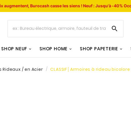
ix augmentent, Burocash casse les siens !
Neuf : Jusqu'à -40%
Occ

SHOP NEUF
SHOP HOME
SHOP PAPETERIE
 Rideaux / en Acier
CLASSIF│Armoires à rideau bicolore 