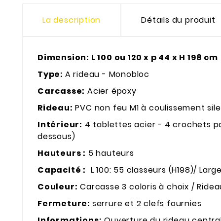
La description
Détails du produit
Dimension: L 100 ou 120 x p 44 x H 198 cm
Type:
A rideau - Monobloc
Carcasse:
Acier époxy
Rideau:
PVC non feu M1 à coulissement sile
Intérieur:
4 tablettes acier - 4 crochets p
dessous)
Hauteurs :
5 hauteurs
Capacité :
L 100: 55 classeurs (H198)/ Large
Couleur:
Carcasse 3 coloris à choix / Ridea
Fermeture:
serrure et 2 clefs fournies
Informations:
Ouverture du rideau central 