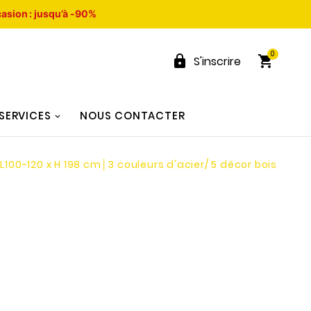
asion : jusqu’à -90%
0


S'inscrire
SERVICES
NOUS CONTACTER
L100-120 x H 198 cm│3 couleurs d'acier/ 5 décor bois