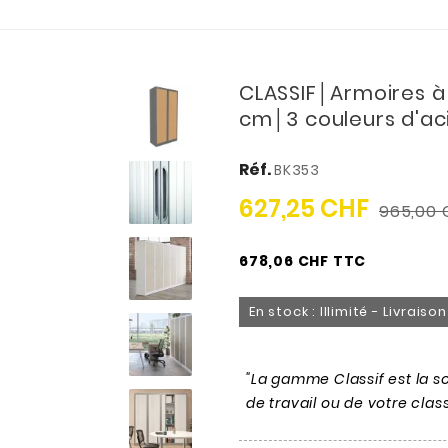
CLASSIF│Armoires à 
cm│3 couleurs d'aci
Réf.
BK353
627,25 CHF
965,00 
678,06 CHF TTC
En stock : Illimité - Livrais
"La gamme Classif est la sol
de travail ou de votre cla