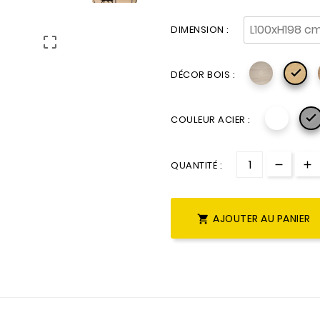
DIMENSION :


DÉCOR BOIS :

COULEUR ACIER :
QUANTITÉ :
AJOUTER AU PANIER
