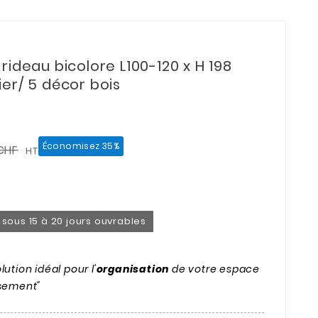
rideau bicolore L100-120 x H 198
er/ 5 décor bois
Économisez 35%
CHF
HT
on sous 15 à 20 jours ouvrables
ution idéal pour l'
organisation
de votre espace
ssement"