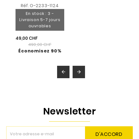
Réf.
O-2233-1124
En stock : 3 -
Livraison 5-7 jours
ouvrables
49,00 CHF
490,00 CHF
Économisez 90%


Newsletter
D'ACCORD