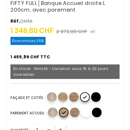
FIFTY FULL│Banque Accueil droite L
200cm, avec parement
Réf.
DM56
1 346,80 CHF
2 072,00 CHF
HT
Économisez 35%
1 455,89 CHF TTC
En stock : Illimité - Livraison sous 15 à 20 jours
ouvrables

FAÇADE ET COTÉS :

PAREMENT ACCUEIL :