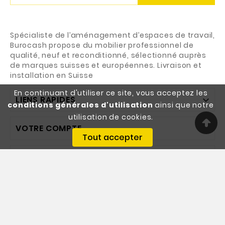
Spécialiste de l’aménagement d’espaces de travail,
Burocash propose du mobilier professionnel de
qualité, neuf et reconditionné, sélectionné auprès
de marques suisses et européennes. Livraison et
installation en Suisse
En continuant d'utiliser ce site, vous acceptez les
LIENS RAPIDES

conditions générales d'utilisation
ainsi que notre
utilisation de cookies.
VOTRE COMPTE

Tout accepter
INFORMATIONS

© 2026 - Burocash SA - Designed By Webgeneve