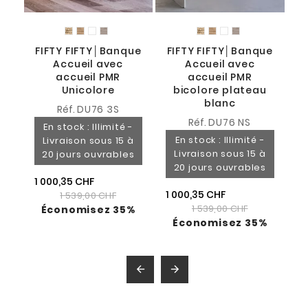
FIFTY FIFTY│Banque
FIFTY FIFTY│Banque
1 
Accueil avec
Accueil avec
accueil PMR
accueil PMR
Unicolore
bicolore plateau
blanc
Réf.
DU76 3S
Réf.
DU76 NS
En stock : Illimité -
En stock : Illimité -
Livraison sous 15 à
Livraison sous 15 à
20 jours ouvrables
20 jours ouvrables
1 000,35 CHF
1 000,35 CHF
1 539,00 CHF
1 539,00 CHF
Économisez 35%
Économisez 35%

