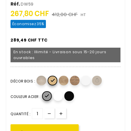
Réf.
DW59
267,80 CHF
412,00 CHF
HT
Économisez 35%
289,49 CHF TTC
En stock : Illimité - Livraison sous 15-20 jours
ouvrables

DÉCOR BOIS :

COULEUR ACIER :
QUANTITÉ :