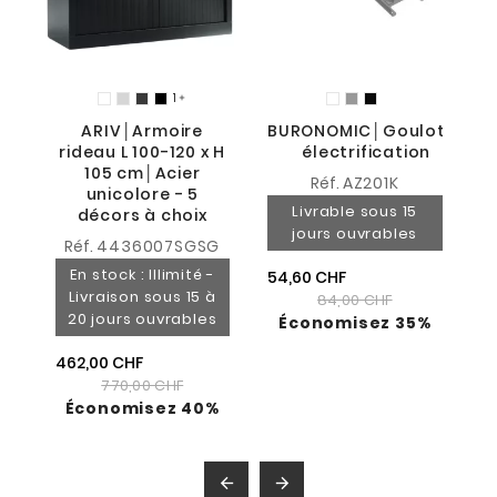
1

6
ARIV│Armoire
BURONOMIC│Goulotte
rideau L 100-120 x H
électrification
105 cm│Acier
Réf.
AZ201K
unicolore - 5
Livrable sous 15
décors à choix
jours ouvrables
Réf.
4436007SGSG
En stock : Illimité -
54,60 CHF
Livraison sous 15 à
84,00 CHF
20 jours ouvrables
Économisez 35%
462,00 CHF
770,00 CHF
Économisez 40%

