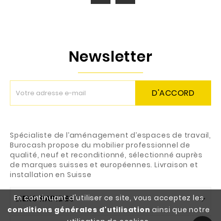
Newsletter
D'ACCORD
Spécialiste de l’aménagement d’espaces de travail,
Burocash propose du mobilier professionnel de
qualité, neuf et reconditionné, sélectionné auprès
de marques suisses et européennes. Livraison et
installation en Suisse
En continuant d'utiliser ce site, vous acceptez les
LIENS RAPIDES

conditions générales d'utilisation
ainsi que notre