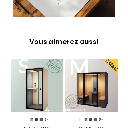
Vous aimerez aussi
a
5
5

