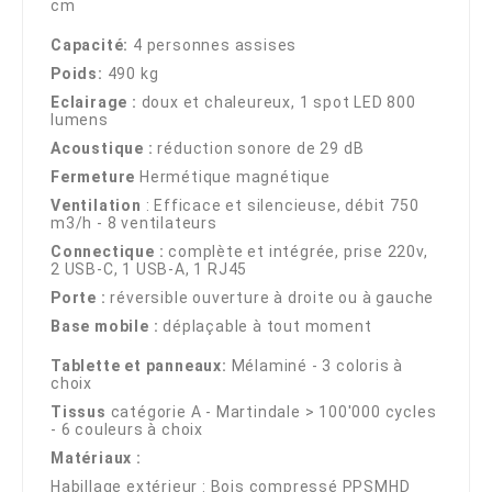
cm
Capacité:
4 personnes assises
Poids:
490 kg
Eclairage :
doux et chaleureux, 1 spot LED 800
lumens
Acoustique :
réduction sonore de 29 dB
Fermeture
Hermétique magnétique
Ventilation
: Efficace et silencieuse, débit 750
m3/h - 8 ventilateurs
Connectique :
complète et intégrée, prise 220v,
2 USB-C, 1 USB-A, 1 RJ45
Porte :
réversible ouverture à droite ou à gauche
Base mobile :
déplaçable à tout moment
Tablette et panneaux:
Mélaminé - 3 coloris à
choix
Tissus
catégorie A - Martindale > 100'000 cycles
- 6 couleurs à choix
Matériaux :
Habillage extérieur : Bois compressé PPSMHD