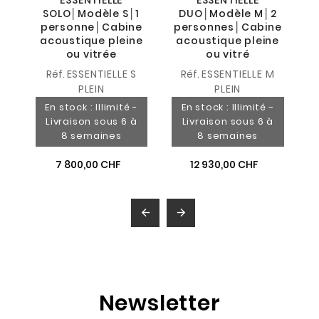
ESSENTIELLE
ESSENTIELLE
SOLO│Modèle S│1
DUO│Modèle M│2
personne│Cabine
personnes│Cabine
acoustique pleine
acoustique pleine
ou vitrée
ou vitré
Réf.
ESSENTIELLE S
Réf.
ESSENTIELLE M
PLEIN
PLEIN
En stock : Illimité -
En stock : Illimité -
Livraison sous 6 à
Livraison sous 6 à
8 semaines
8 semaines
7 800,00 CHF
12 930,00 CHF


Newsletter