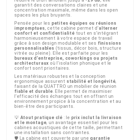
réduire le bruit ambiant jusqu’à
-29 dB
, elle
garantit des conversations claires et une
concentration maximale, même dans les open
spaces les plus bruyants.
Pensée pour les
petites équipes ou réunions
impromptues
, cette cabine permet d’
alterner
confort et confidentialité
tout en s’intégrant
harmonieusement à votre espace de travail
grâce à son design modulable et ses
finissions
personnalisables
(tissus, décor bois, structure
vitrée ou pleine). Elle est parfaite pour les
bureaux d’entreprise, coworkings ou projets
architecturaux
où l’isolation phonique et le
confort sont prioritaires.
Les matériaux robustes et la conception
ergonomique assurent
stabilité et longévité
,
faisant de la QUATTRO un mobilier de réunion
fiable et durable
. Elle permet de maximiser
l’efficacité des échanges tout en offrant un
environnement propice à la concentration et au
bien-être des participants.
💡
Atout pratique clé
: le
prix inclut la livraison
et le montage
, un avantage essentiel pour les
cabines acoustiques de cette taille, permettant
une installation sans contraintes.
🛡️ La cabine est couverte par une
garantie