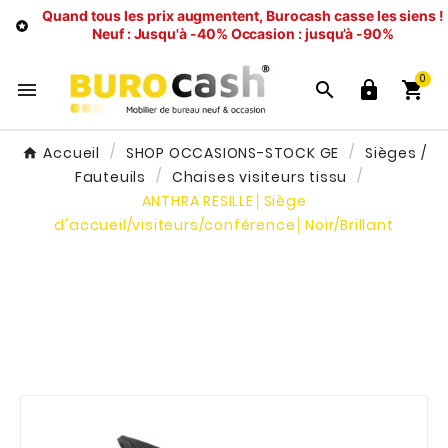
Quand tous les prix augmentent, Burocash casse les siens !

Neuf : Jusqu'à -40%
Occasion : jusqu’à -90%
0




Accueil
SHOP OCCASIONS-STOCK GE
Sièges /
Fauteuils
Chaises visiteurs tissu
ANTHRA RESILLE│Siège
d'accueil/visiteurs/conférence│Noir/Brillant