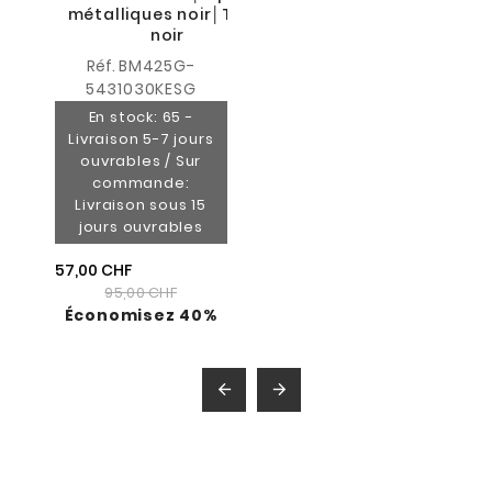
métalliques noir│Tissu
noir
Réf.
BM425G-
5431030KESG
En stock: 65 -
Livraison 5-7 jours
ouvrables / Sur
commande:
Livraison sous 15
jours ouvrables
57,00 CHF
95,00 CHF
Économisez 40%

