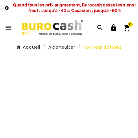
Quand tous les prix augmentent, Burocash casse les siens !

Neuf : Jusqu'à -40%
Occasion : jusqu’à -90%
0




Accueil
A consulter
Nos réalisations