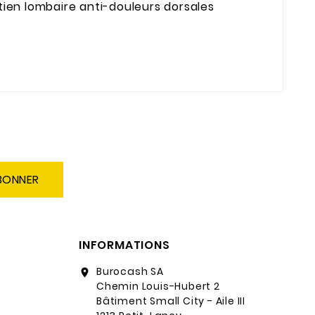
ien lombaire anti-douleurs dorsales
BONNER
INFORMATIONS
Burocash SA
location_on
Chemin Louis-Hubert 2
Bâtiment Small City - Aile III