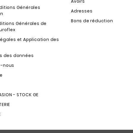
Avoirs
ditions Générales
Adresses
on
Bons de réduction
ditions Générales de
uroflex
égales et Application des
ns des données
z-nous
te
SION - STOCK GE
TERIE
E