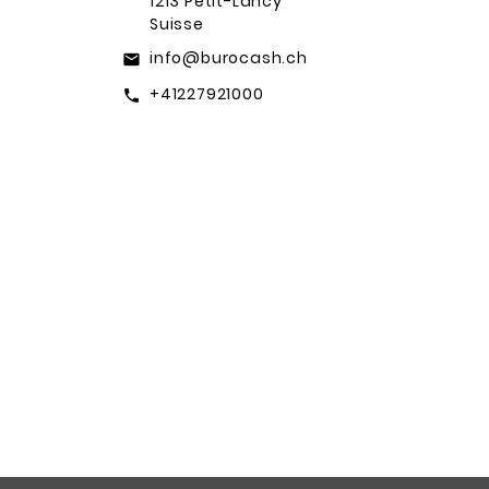
1213 Petit-Lancy
Suisse
info@burocash.ch
email
+41227921000
call