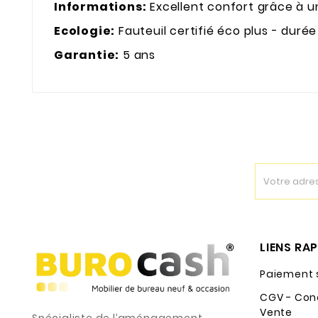
Informations:
Excellent confort grâce à u
Ecologie:
Fauteuil certifié éco plus - duré
Garantie:
5 ans
LIENS RA
Paiement 
CGV - Con
Vente