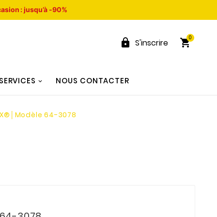
asion : jusqu’à -90%
0


S'inscrire
SERVICES
NOUS CONTACTER
EX®│Modèle 64-3078
 64-3078