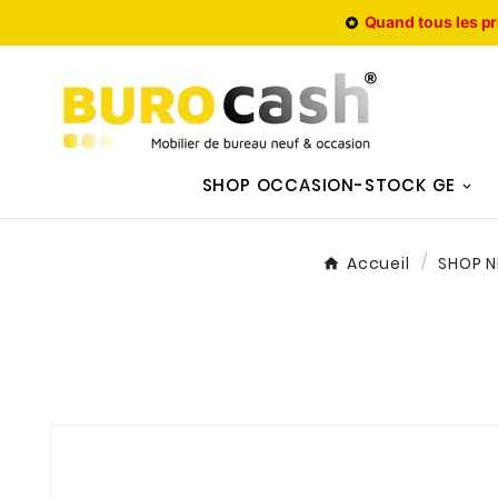
Quand tous les pr

SHOP OCCASION-STOCK GE
Accueil
SHOP N