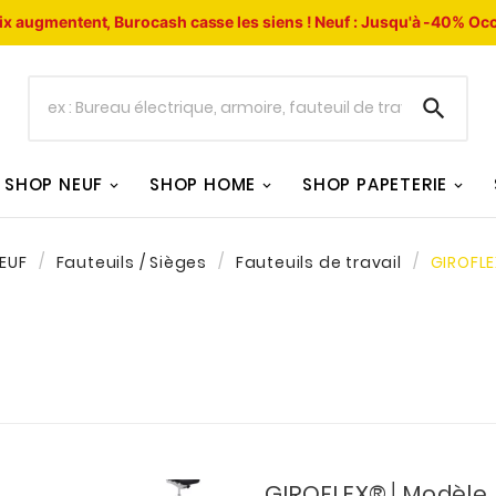
ix augmentent, Burocash casse les siens !
Neuf : Jusqu'à -40%
Occ

SHOP NEUF
SHOP HOME
SHOP PAPETERIE
EUF
Fauteuils / Sièges
Fauteuils de travail
GIROFL
GIROFLEX®│Modèle