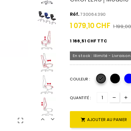
Réf.
730064390
1 079,10 CHF
1 199,0
1 166,51 CHF TTC
En stock : Illimité - Livrais

COULEUR :
QUANTITÉ :


AJOUTER AU PANIER

