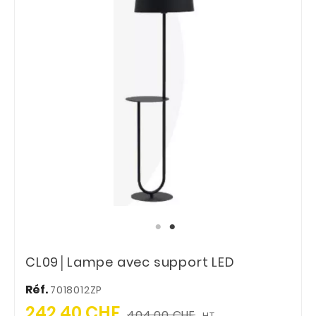
CL09│Lampe avec support LED
Réf.
7018012ZP
242,40 CHF
404,00 CHF
HT