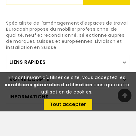
Spécialiste de l’aménagement d’espaces de travail,
Burocash propose du mobilier professionnel de
qualité, neuf et reconditionné, sélectionné auprès
de marques suisses et européennes. Livraison et
installation en Suisse
LIENS RAPIDES

En continuant d'utiliser ce site, vous acceptez les
VOTRE COMPTE

conditions générales d'utilisation
ainsi que notre
utilisation de cookies.
INFORMATIONS

Tout accepter
© 2026 - Burocash SA - Designed By Webgeneve