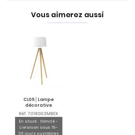
Vous aimerez aussi
CL05│Lampe
décorative
Réf.
7018003MBEX
En stock : Illimité -
Livraison sous 15-
20 jours ouvrables