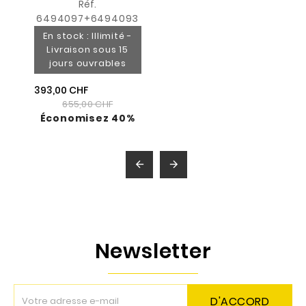
Réf.
6494097+6494093
En stock : Illimité -
Livraison sous 15
jours ouvrables
393,00 CHF
655,00 CHF
Économisez 40%


Newsletter
D'ACCORD