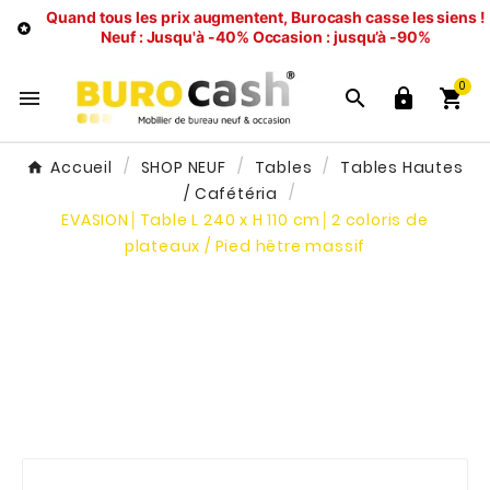
Quand tous les prix augmentent, Burocash casse les siens !

Neuf : Jusqu'à -40%
Occasion : jusqu’à -90%
0




Accueil
SHOP NEUF
Tables
Tables Hautes
/ Cafétéria
EVASION│Table L 240 x H 110 cm│2 coloris de
plateaux / Pied hêtre massif