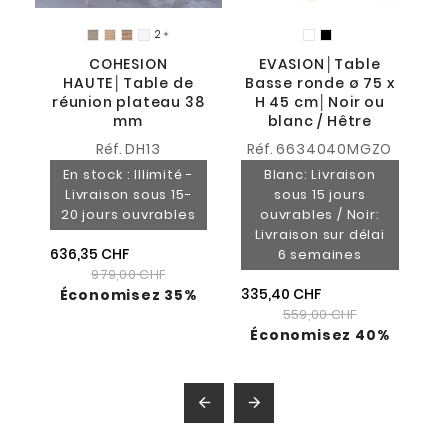
2

7
COHESION
EVASION│Table
HAUTE│Table de
Basse ronde ø 75 x
réunion plateau 38
H 45 cm│Noir ou
mm
blanc / Hêtre
Réf.
DH13
Réf.
6634040MGZO
En stock : Illimité -
Blanc: Livraison
Livraison sous 15-
sous 15 jours
20 jours ouvrables
ouvrables / Noir:
Livraison sur délai
636,35 CHF
6 semaines
979,00 CHF
335,40 CHF
Économisez 35%
559,00 CHF
Économisez 40%

