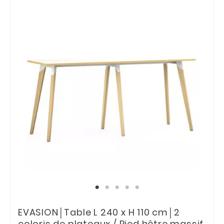
EVASION│Table L 240 x H 110 cm│2
coloris de plateaux / Pied hêtre massif