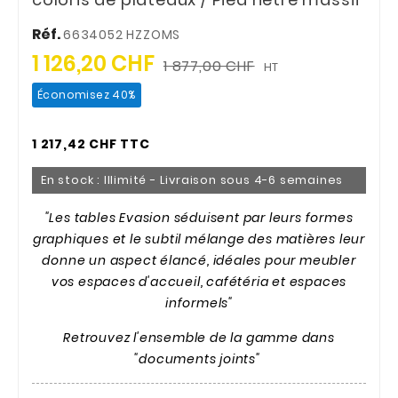
Réf.
6634052 HZZOMS
1 126,20 CHF
1 877,00 CHF
HT
Économisez 40%
1 217,42 CHF TTC
En stock : Illimité - Livraison sous 4-6 semaines
"Les tables Evasion séduisent par leurs formes
graphiques et le subtil mélange des matières leur
donne un aspect élancé, idéales pour meubler
vos espaces d'accueil, cafétéria et espaces
informels"
Retrouvez l'ensemble de la gamme dans
"documents joints"