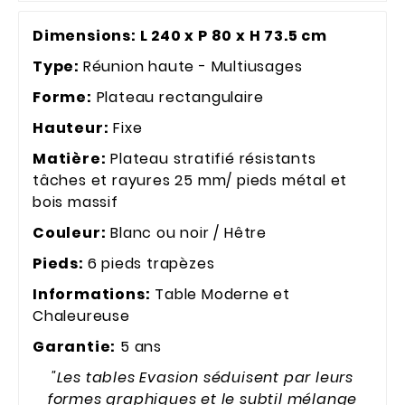
Dimensions: L 240 x P 80
x H 73.5
cm
Type:
Réunion haute - Multiusages
Forme:
Plateau rectangulaire
Hauteur:
Fixe
Matière:
Plateau stratifié résistants
tâches et rayures 25 mm/ pieds métal et
bois massif
Couleur:
Blanc ou noir / Hêtre
Pieds:
6 pieds trapèzes
Informations:
Table Moderne et
Chaleureuse
Garantie:
5 ans
"Les tables Evasion séduisent par leurs
formes graphiques et le subtil mélange