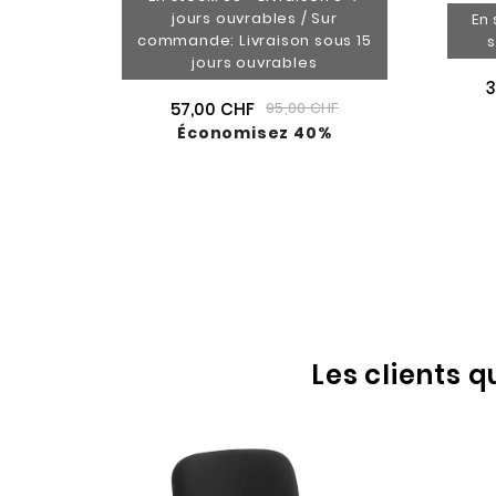
jours ouvrables / Sur
En 
commande: Livraison sous 15
s
jours ouvrables
3
57,00 CHF
95,00 CHF
Économisez 40%
Les clients 