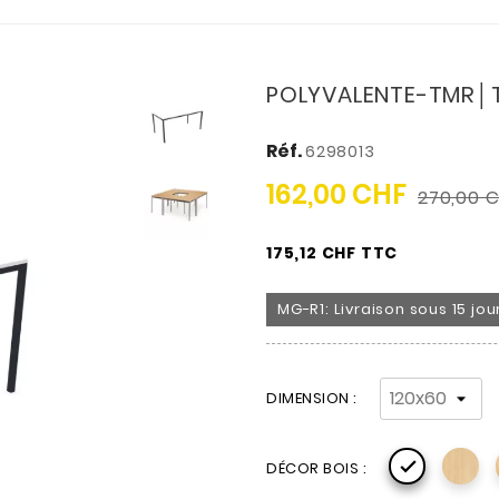
POLYVALENTE-TMR│Ta
Réf.
6298013
162,00 CHF
270,00 
175,12 CHF TTC
MG-R1: Livraison sous 15 jo
DIMENSION :

DÉCOR BOIS :