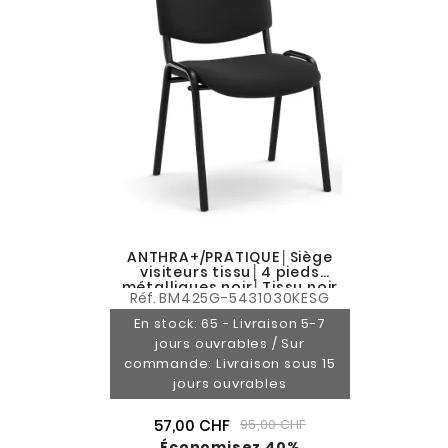
ANTHRA+/PRATIQUE│Siège
visiteurs tissu│4 pieds
métalliques noir│Tissu noir
Réf.
BM425G-5431030KESG
En stock: 65 - Livraison 5-7
jours ouvrables / Sur
commande: Livraison sous 15
jours ouvrables
57,00 CHF
95,00 CHF
Économisez 40%