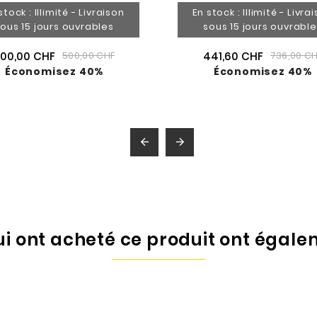
stock : Illimité - Livraison
En stock : Illimité - Livra
ous 15 jours ouvrables
sous 15 jours ouvrabl
00,00 CHF
441,60 CHF
500,00 CHF
736,00 C
Économisez 40%
Économisez 40%


qui ont acheté ce produit ont égale