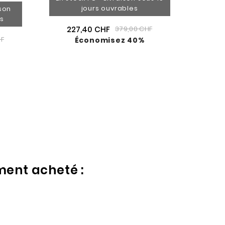
jours ouvrables
ison
es
227,40 CHF
379,00 CHF
HF
Économisez 40%
ment acheté :