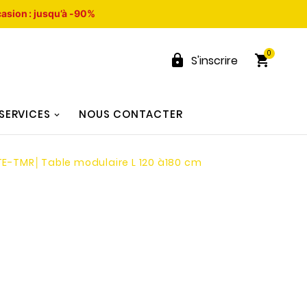
asion : jusqu’à -90%
0


S'inscrire
SERVICES
NOUS CONTACTER
E-TMR│Table modulaire L 120 à180 cm