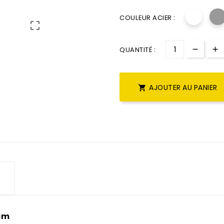
COULEUR ACIER :

QUANTITÉ :
AJOUTER AU PANIER

 cm