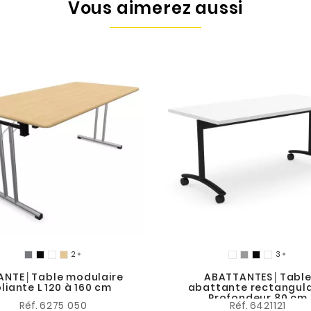
Vous aimerez aussi


IANTE│Table modulaire
ABATTANTES│Tabl
liante L 120 à 160 cm
abattante rectangula
Profondeur 80 cm
Réf.
6275 050
Réf.
6421121