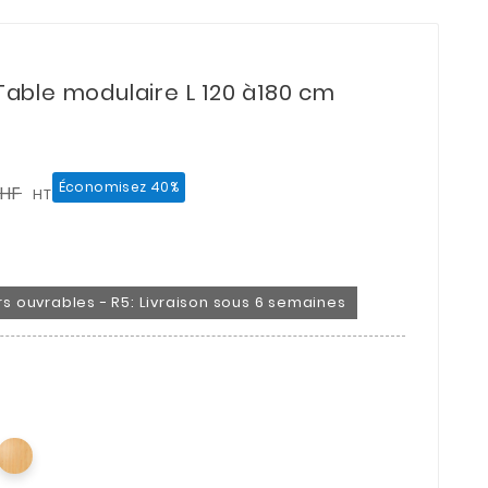
ble modulaire L 120 à180 cm
Économisez 40%
CHF
HT
urs ouvrables - R5: Livraison sous 6 semaines