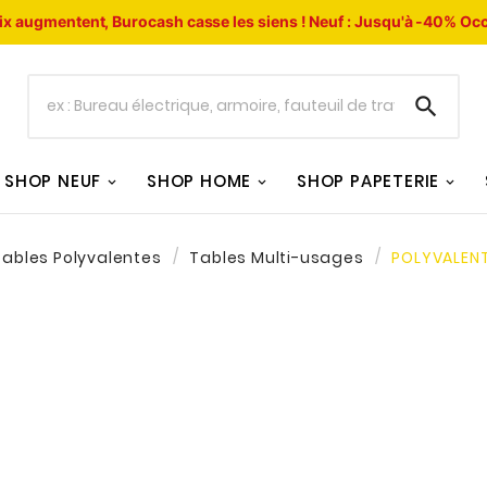
ix augmentent, Burocash casse les siens !
Neuf : Jusqu'à -40%
Occ

SHOP NEUF
SHOP HOME
SHOP PAPETERIE
Tables Polyvalentes
Tables Multi-usages
POLYVALENT