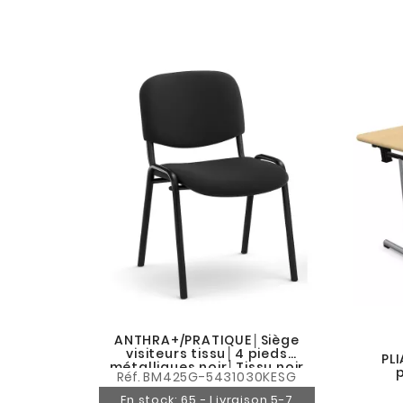
ANTHRA+/PRATIQUE│Siège
visiteurs tissu│4 pieds
PL
métalliques noir│Tissu noir
p
Réf.
BM425G-5431030KESG
En stock: 65 - Livraison 5-7