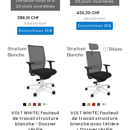
Livraison sous 15 à
20 jours ouvrables
20 jours ouvrables
430,30 CHF
386,10 CHF
662,00 CHF
594,00 CHF
Économisez 35%
Économisez 35%
14
14


VOLT WHITE│Fauteuil
VOLT WHITE│Fauteuil
de travail structure
de travail structure
blanche - Dossier
blanche avec têtière
résille
- Dossier résille