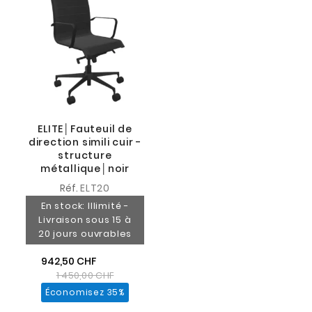
ELITE│Fauteuil de
direction simili cuir -
structure
métallique│noir
Réf.
ELT20
En stock: Illimité -
Livraison sous 15 à
20 jours ouvrables
942,50 CHF
1 450,00 CHF
Économisez 35%