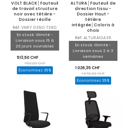
VOLT BLACK│Fauteuil
ALTURA│Fauteuil de
de travail structure
direction tissu -
noir avec têtière -
Dossier Haut -
Dossier résille
têtière
intégrée│Coloris à
Réf.
VNRY 03NO TERD
choix
En stock: Illimité -
Réf.
ALTURA10A35
Livraison sous 15 à
En stock: Illimité -
20 jours ouvrables
Livraison sous 2 à 3
semaines
513,50 CHF
790,00 CHF
1 026,35 CHF
Économisez 35%
1 579,00 CHF
Économisez 35%