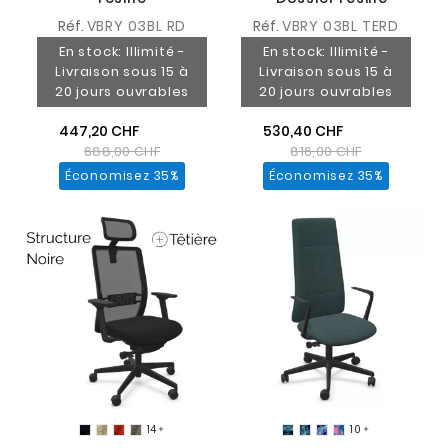
Réf.
VBRY 03BL RD
Réf.
VBRY 03BL TERD
En stock: Illimité -
En stock: Illimité -
Livraison sous 15 à
Livraison sous 15 à
20 jours ouvrables
20 jours ouvrables
447,20 CHF
530,40 CHF
688,00 CHF
816,00 CHF
Économisez 35%
Économisez 35%
14
10

