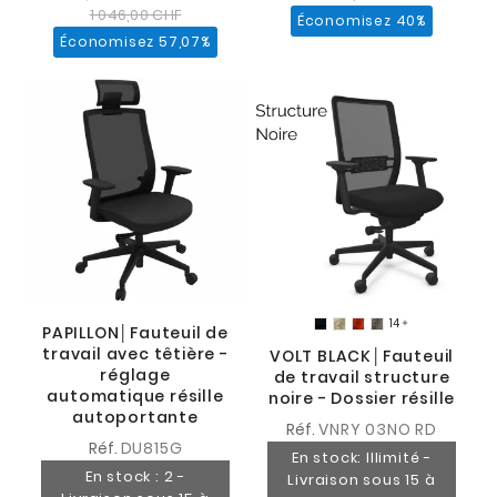
1 046,00 CHF
Économisez 40%
Économisez 57,07%
14

PAPILLON│Fauteuil de
travail avec têtière -
VOLT BLACK│Fauteuil
réglage
de travail structure
automatique résille
noire - Dossier résille
autoportante
Réf.
VNRY 03NO RD
Réf.
DU815G
En stock: Illimité -
En stock : 2 -
Livraison sous 15 à