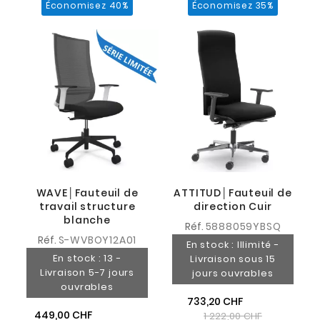
Économisez 40%
Économisez 35%
WAVE│Fauteuil de
ATTITUD│Fauteuil de
travail structure
direction Cuir
blanche
Réf.
5888059YBSQ
Réf.
S-WVBOY12A01
En stock : Illimité -
En stock : 13 -
Livraison sous 15
Livraison 5-7 jours
jours ouvrables
ouvrables
733,20 CHF
449,00 CHF
1 222,00 CHF