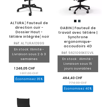
ALTURA│Fauteuil de
direction cuir -
GABIN | Fauteuil de
Dossier Haut -
travail avec têtière |
têtière intégrée│noir
Synchrone
ergonomique-
Réf.
ALTURA10999
accoudoirs 4D
En stock: Illimité -
Réf.
5621099KESVIL
Livraison sous 2 à 3
semaines
En stock : illimité -
Livraison sous 15
1 246,05 CHF
jours ouvrables
1 917,00 CHF
464,40 CHF
Économisez 35%
774,00 CHF
Économisez 40%