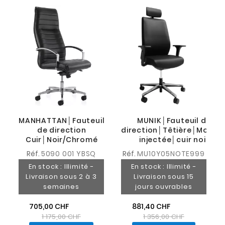
MANHATTAN│Fauteuil
MUNIK│Fauteuil de
de direction
direction│Têtière│Mouss
Cuir│Noir/Chromé
injectée│cuir noir
Réf.
5090 001 YBSQ
Réf.
MU10Y05NOTE999
En stock : Illimité -
En stock : Illimité -
Livraison sous 2 à 3
Livraison sous 15
semaines
jours ouvrables
705,00 CHF
881,40 CHF
1 175,00 CHF
1 356,00 CHF