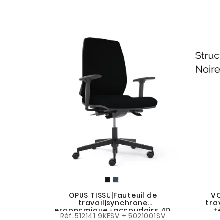
OPUS TISSU|Fauteuil de
VO
travail|synchrone
tra
ergonomique -accoudoirs 4D
t
Réf.
512141 9KESV + 5021001SV