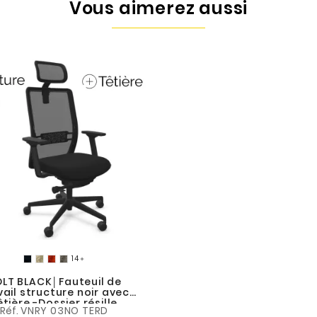
Vous aimerez aussi

LT BLACK│Fauteuil de
vail structure noir avec
êtière -Dossier résille
Réf.
VNRY 03NO TERD