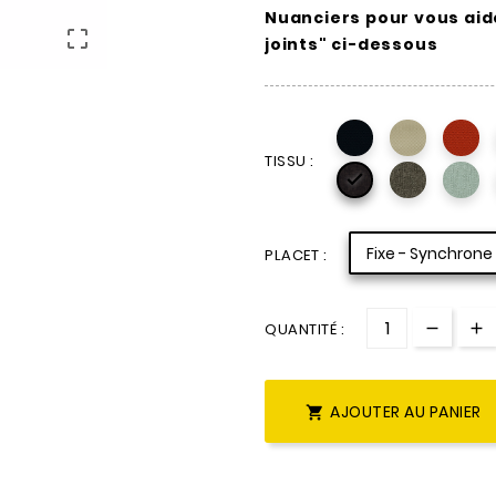
Nuanciers pour vous aide

joints" ci-dessous
TISSU :

Fixe - Synchrone
PLACET :
QUANTITÉ :
AJOUTER AU PANIER
