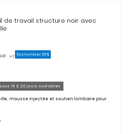
 de travail structure noir avec
lle
Économisez 35%
CHF
HT
n sous 15 à 20 jours ouvrables
ésille, mousse injectée et soutien lombaire pour
T