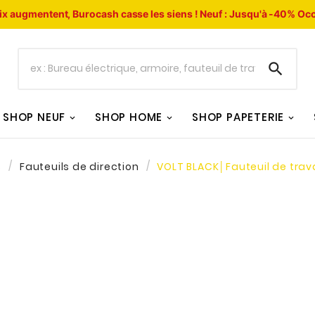
ix augmentent, Burocash casse les siens !
Neuf : Jusqu'à -40%
Occ

SHOP NEUF
SHOP HOME
SHOP PAPETERIE
s
Fauteuils de direction
VOLT BLACK│Fauteuil de travai