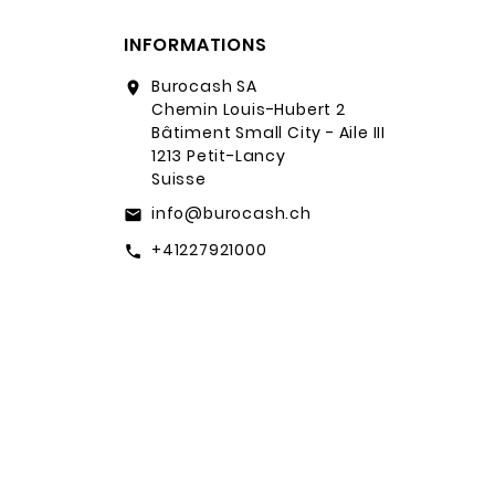
INFORMATIONS
Burocash SA
location_on
Chemin Louis-Hubert 2
Bâtiment Small City - Aile III
1213 Petit-Lancy
Suisse
info@burocash.ch
email
+41227921000
call