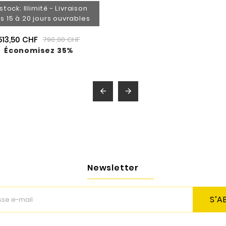
stock: Illimité - Livraison
s 15 à 20 jours ouvrables
513,50 CHF
790,00 CHF
Économisez 35%


Newsletter
S’A