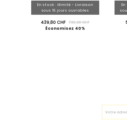
En stock : illimité - Livraison
En 
sous 15 jours ouvrables
sou
439,80 CHF
733,00 CHF
Économisez 40%