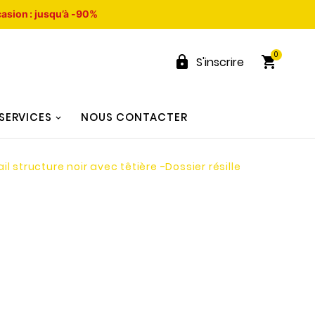
asion : jusqu’à -90%
0


S'inscrire
SERVICES
NOUS CONTACTER
l structure noir avec têtière -Dossier résille