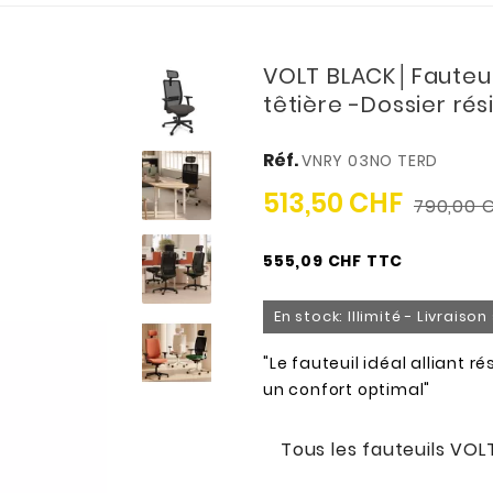
VOLT BLACK│Fauteuil
têtière -Dossier rési
Réf.
VNRY 03NO TERD
513,50 CHF
790,00 
555,09 CHF TTC
En stock: Illimité - Livraiso
"Le fauteuil idéal alliant r
un confort optimal"
Tous les fauteuils VOL