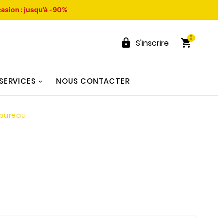
asion : jusqu’à -90%
0


S'inscrire
SERVICES
NOUS CONTACTER
 bureau