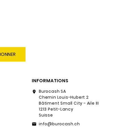
BONNER
INFORMATIONS
Burocash SA
location_on
Chemin Louis-Hubert 2
Bâtiment Small City - Aile III
1213 Petit-Lancy
Suisse
info@burocash.ch
email