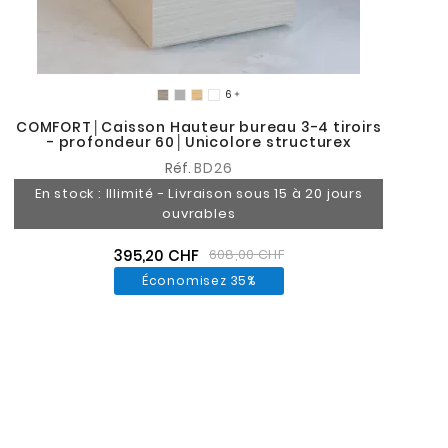

COMFORT│Caisson Hauteur bureau 3-4 tiroirs
- profondeur 60│Unicolore structurex
Réf.
BD26
En stock : Illimité - Livraison sous 15 à 20 jours
ouvrables
395,20 CHF
608,00 CHF
Économisez 35%