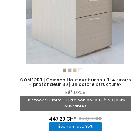

COMFORT│Caisson Hauteur bureau 3-4 tiroirs
- profondeur 80│Unicolore structurex
Réf.
DR09
En stock : Illimité - Livraison sous 15 à 20 jours
ouvrables
447,20 CHF
688,00 CHF
Économisez 35%