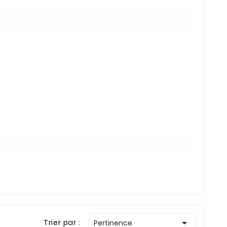

Trier par :
Pertinence