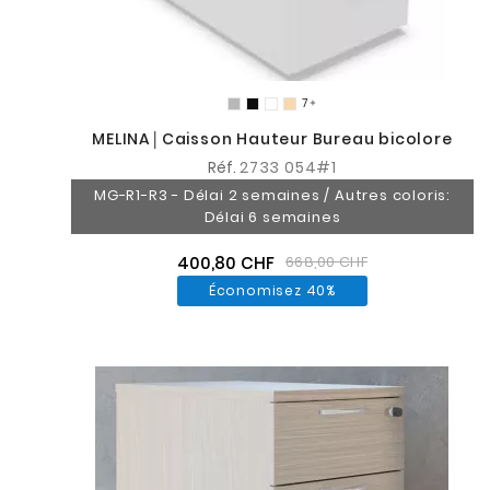

MELINA│Caisson Hauteur Bureau bicolore
Réf.
2733 054#1
MG-R1-R3 - Délai 2 semaines / Autres coloris:
Délai 6 semaines
400,80 CHF
668,00 CHF
Économisez 40%