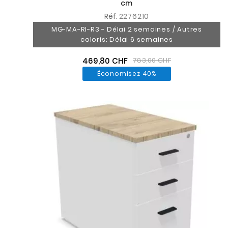
cm
Réf.
2276210
MG-MA-RI-R3 - Délai 2 semaines / Autres
coloris: Délai 6 semaines
469,80 CHF
783,00 CHF
Économisez 40%