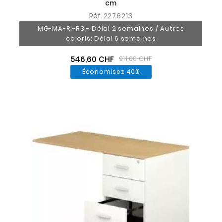
cm
Réf.
2276213
MG-MA-RI-R3 - Délai 2 semaines / Autres
coloris: Délai 6 semaines
546,60 CHF
911,00 CHF
Économisez 40%