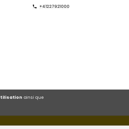
+41227921000
call
tilisation
ainsi que