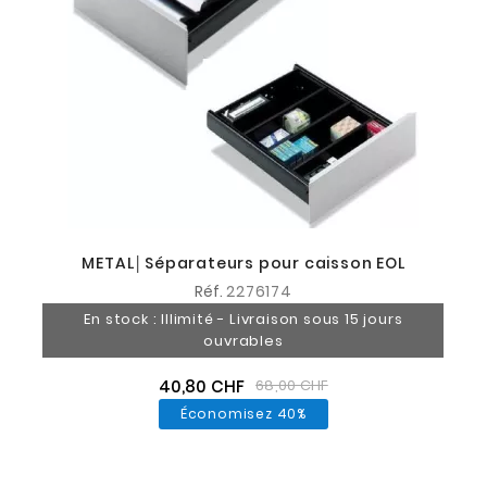
METAL│Séparateurs pour caisson EOL
Réf.
2276174
En stock : Illimité - Livraison sous 15 jours
ouvrables
40,80 CHF
68,00 CHF
Économisez 40%