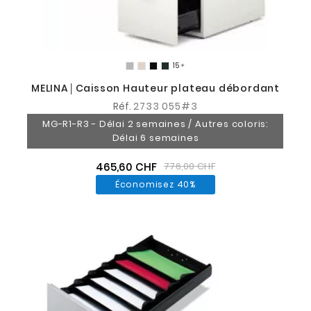

MELINA│Caisson Hauteur plateau débordant
Réf.
2733 055#3
MG-R1-R3 - Délai 2 semaines / Autres coloris:
Délai 6 semaines
465,60 CHF
776,00 CHF
Économisez 40%