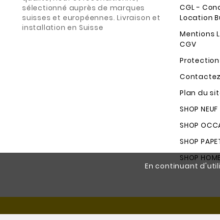
CGL - Con
sélectionné auprès de marques
suisses et européennes. Livraison et
Location B
installation en Suisse
Mentions L
CGV
Protectio
Contacte
Plan du si
SHOP NEUF
SHOP OCCA
SHOP PAPE
SHOP HOM
En continuant d'util