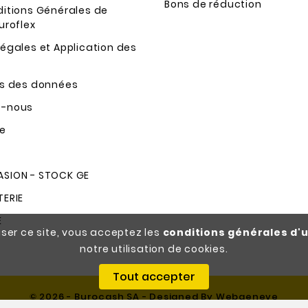
Bons de réduction
ditions Générales de
uroflex
égales et Application des
ns des données
z-nous
te
SION - STOCK GE
TERIE
E
iser ce site, vous acceptez les
conditions générales d'u
notre utilisation de cookies.
Tout accepter
© 2026 - Burocash SA - Designed By Webgeneve