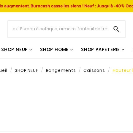
ix augmentent, Burocash casse les siens !
Neuf : Jusqu'à -40%
Occ

SHOP NEUF
SHOP HOME
SHOP PAPETERIE
ueil
SHOP NEUF
Rangements
Caissons
Hauteur