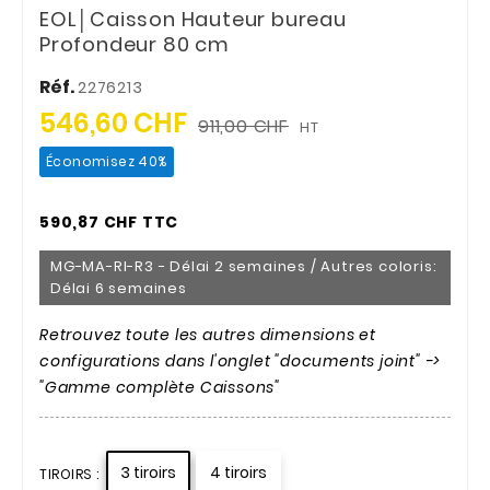
EOL│Caisson Hauteur bureau
Profondeur 80 cm
Réf.
2276213
546,60 CHF
911,00 CHF
HT
Économisez 40%
590,87 CHF TTC
MG-MA-RI-R3 - Délai 2 semaines / Autres coloris:
Délai 6 semaines
Retrouvez toute les autres dimensions et
configurations dans l'onglet "documents joint" ->
"Gamme complète Caissons"
3 tiroirs
4 tiroirs
TIROIRS :