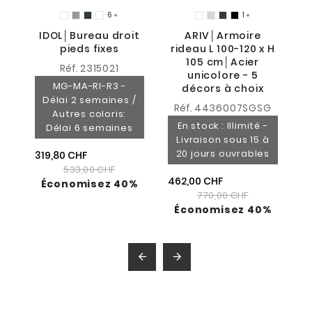
6
1


IDOL│Bureau droit
ARIV│Armoire
pieds fixes
rideau L 100-120 x H
38
105 cm│Acier
Réf.
2315021
unicolore - 5
MG-MA-RI-R3 -
décors à choix
Délai 2 semaines /
Réf.
4436007SGSG
Autres coloris:
En stock : Illimité -
Délai 6 semaines
Livraison sous 15 à
20 jours ouvrables
319,80 CHF
533,00 CHF
462,00 CHF
Économisez 40%
770,00 CHF
Économisez 40%

