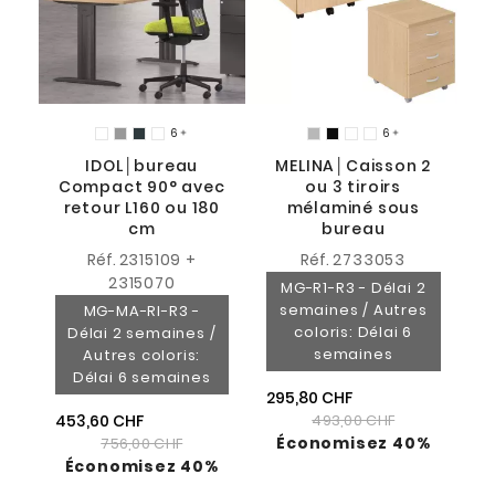
6
6


IDOL│bureau
MELINA│Caisson 2
Compact 90° avec
ou 3 tiroirs
retour L160 ou 180
mélaminé sous
cm
bureau
Réf.
2315109 +
Réf.
2733053
2315070
MG-R1-R3 - Délai 2
semaines / Autres
MG-MA-RI-R3 -
coloris: Délai 6
Délai 2 semaines /
semaines
Autres coloris:
Délai 6 semaines
295,80 CHF
453,60 CHF
493,00 CHF
Économisez 40%
756,00 CHF
Économisez 40%