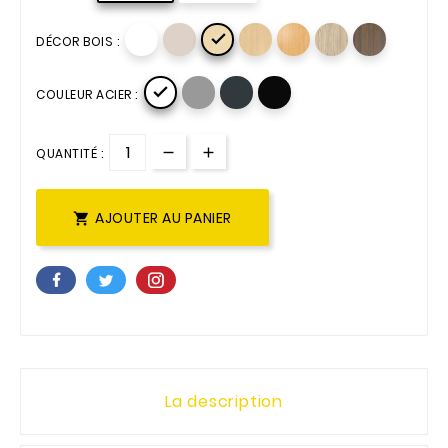

DÉCOR BOIS :

COULEUR ACIER :
QUANTITÉ :
AJOUTER AU PANIER

La description