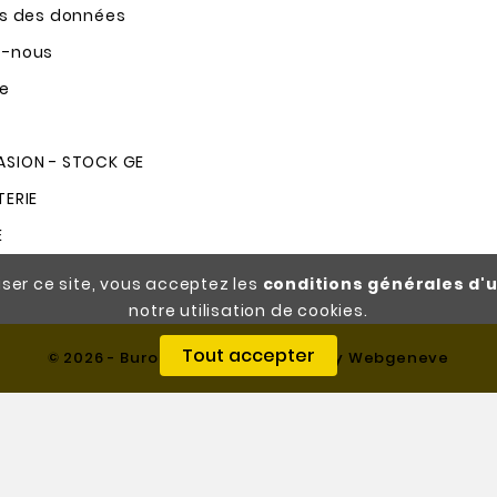
ns des données
z-nous
te
SION - STOCK GE
TERIE
E
iser ce site, vous acceptez les
conditions générales d'u
notre utilisation de cookies.
Tout accepter
© 2026 - Burocash SA - Designed By Webgeneve