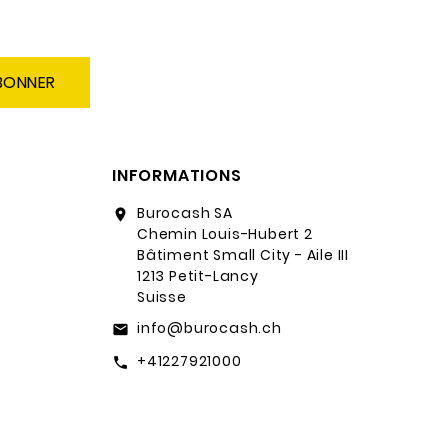
BONNER
INFORMATIONS
Burocash SA
location_on
Chemin Louis-Hubert 2
Bâtiment Small City - Aile III
1213 Petit-Lancy
Suisse
info@burocash.ch
email
+41227921000
call