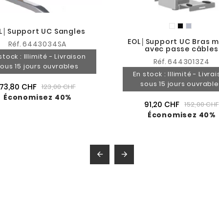
L│Support UC Sangles
EOL│Support UC Bras m
Réf.
6443034SA
avec passe câbles
stock : Illimité - Livraison
Réf.
6443013Z4
ous 15 jours ouvrables
En stock : Illimité - Livra
sous 15 jours ouvrabl
73,80 CHF
123,00 CHF
Économisez 40%
91,20 CHF
152,00 CHF
Économisez 40%

