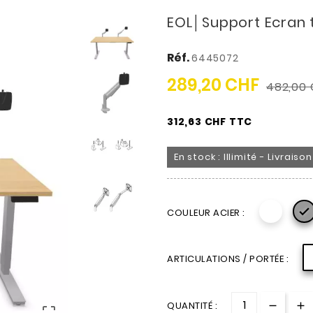
EOL│Support Ecran 
Réf.
6445072
289,20 CHF
482,00 
312,63 CHF TTC
En stock : Illimité - Livrais

COULEUR ACIER :
ARTICULATIONS / PORTÉE :
QUANTITÉ :
