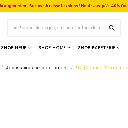
ix augmentent, Burocash casse les siens !
Neuf : Jusqu'à -40%
Occ

SHOP NEUF
SHOP HOME
SHOP PAPETERIE
Accessoires aménagement
EOL│Support Ecran tech