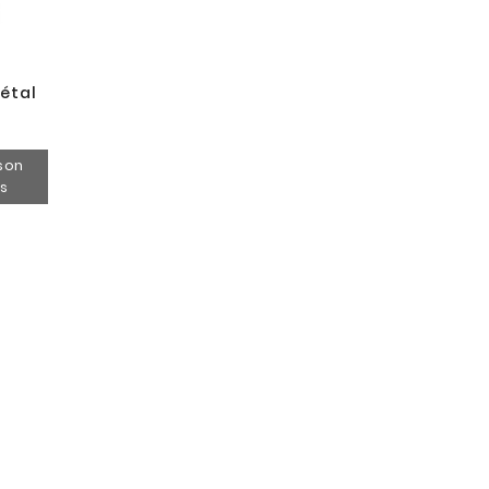
étal
ison
es