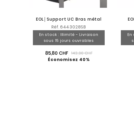
EOL│Support UC Bras métal
EO
Réf.
6443028SB
En stock : Illimité - Livraison
En 
sous 15 jours ouvrables
s
85,80 CHF
143,00 CHF
Économisez 40%