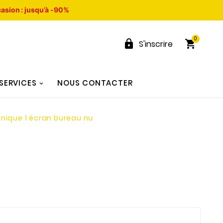
asion : jusqu’à -90%
0


S'inscrire
SERVICES
NOUS CONTACTER
nique 1 écran bureau nu