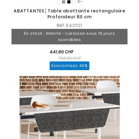
3

ABATTANTES│Table abattante rectangulaire
Profondeur 80 cm
Réf.
6421121
En stock : Illimité - Livraison sous 15 jours
ouvrables
441,60 CHF
736,00 CHF
Économisez 40%