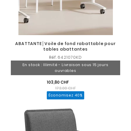
ABATTANTE│Voile de fond rabattable pour
tables abattantes
Réf.
6421070KD
En stock : Illimité - Livraison sous 15 jours
ouvrables
103,80 CHF
173,00 CHF
Économisez 40%