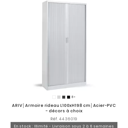
8

ARIV│Armoire rideau L100xH198 cm│Acier-PVC
- décors à choix
Réf.
4436019
En stock : Illimité - Livraison sous 2 à 6 semaines