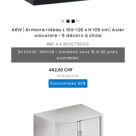
1

ARIV│Armoire rideau L 100-120 x H 105 cm│Acier
unicolore - 5 décors à choix
Réf.
4436007SGSG
En stock : Illimité - Livraison sous 15 à 20 jours
ouvrables
462,00 CHF
770,00 CHF
Économisez 40%