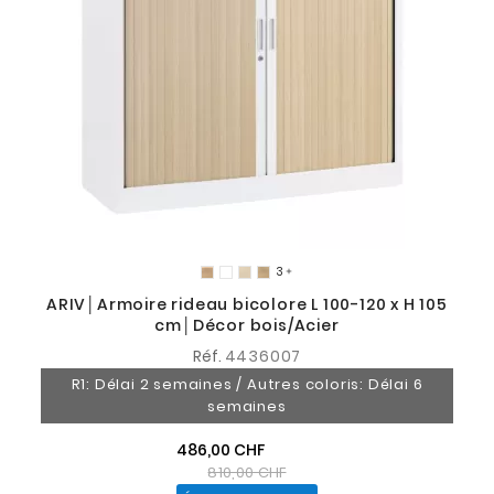
3

ARIV│Armoire rideau bicolore L 100-120 x H 105
cm│Décor bois/Acier
Réf.
4436007
R1: Délai 2 semaines / Autres coloris: Délai 6
semaines
486,00 CHF
810,00 CHF