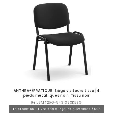
ANTHRA+/PRATIQUE│Siège visiteurs tissu│4
pieds métalliques noir│Tissu noir
Réf.
BM425G-5431030KESG
En stock: 65 - Livraison 5-7 jours ouvrables / Sur