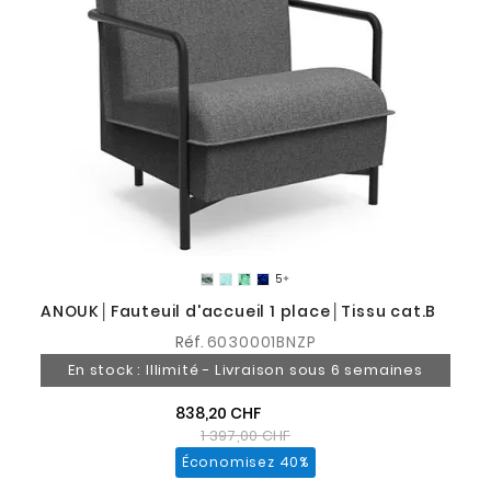
5

ANOUK│Fauteuil d'accueil 1 place│Tissu cat.B
Réf.
6030001BNZP
En stock : Illimité - Livraison sous 6 semaines
838,20 CHF
1 397,00 CHF
Économisez 40%