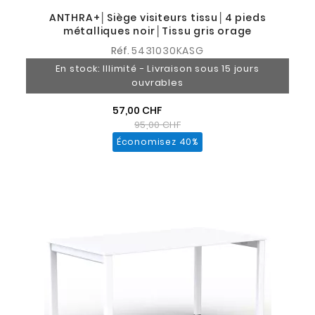
ANTHRA+│Siège visiteurs tissu│4 pieds
métalliques noir│Tissu gris orage
Réf.
5431030KASG
En stock: Illimité - Livraison sous 15 jours
ouvrables
57,00 CHF
95,00 CHF
Économisez 40%