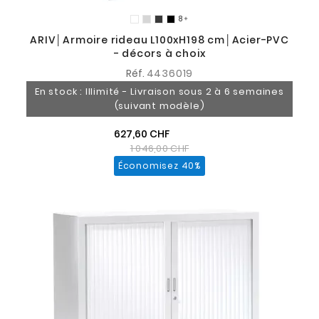
8

ARIV│Armoire rideau L100xH198 cm│Acier-PVC
- décors à choix
Réf.
4436019
En stock : Illimité - Livraison sous 2 à 6 semaines
(suivant modèle)
627,60 CHF
1 046,00 CHF
Économisez 40%