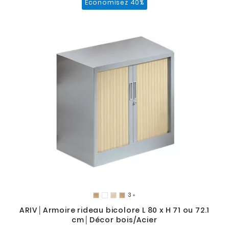
Économisez 40%
3

ARIV│Armoire rideau bicolore L 80 x H 71 ou 72.1
cm│Décor bois/Acier