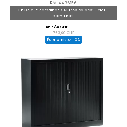
Réf.
4436156
R1: Délai 2 semaines / Autres coloris: Délai 6
semaines
457,80 CHF
763,00 CHF
Économisez 40%