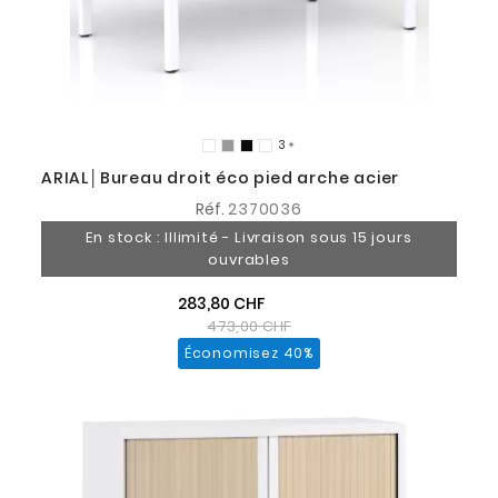
3

ARIAL│Bureau droit éco pied arche acier
Réf.
2370036
En stock : Illimité - Livraison sous 15 jours
ouvrables
283,80 CHF
473,00 CHF
Économisez 40%