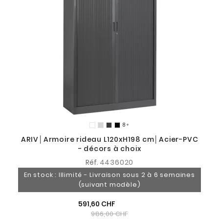
8

ARIV│Armoire rideau L120xH198 cm│Acier-PVC
- décors à choix
Réf.
4436020
En stock : Illimité - Livraison sous 2 à 6 semaines
(suivant modèle)
591,60 CHF
986,00 CHF