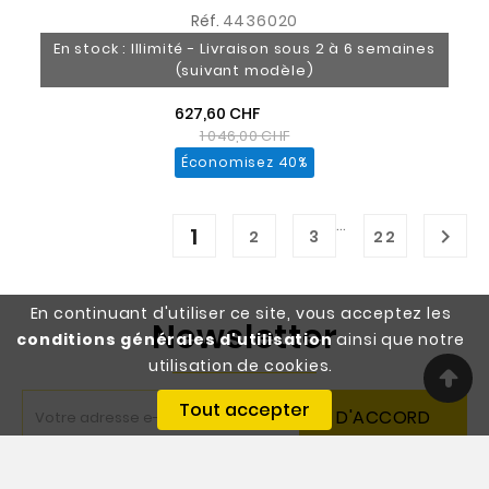
Réf.
4436020
En stock : Illimité - Livraison sous 2 à 6 semaines
(suivant modèle)
627,60 CHF
1 046,00 CHF
Économisez 40%
…
1

2
3
22
En continuant d'utiliser ce site, vous acceptez les
Newsletter
conditions générales d'utilisation
ainsi que notre
utilisation de cookies.
Tout accepter
D'ACCORD