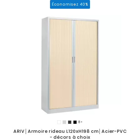
Économisez 40%
8

ARIV│Armoire rideau L120xH198 cm│Acier-PVC
- décors à choix