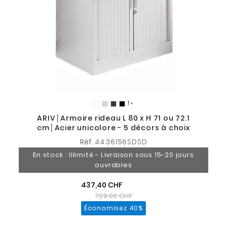
1

ARIV│Armoire rideau L 80 x H 71 ou 72.1
cm│Acier unicolore - 5 décors à choix
Réf.
4436156SDSD
En stock : Illimité - Livraison sous 15-20 jours
ouvrables
437,40 CHF
729,00 CHF
Économisez 40%