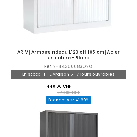
ARIV│Armoire rideau L120 x H 105 cm│Acier
unicolore - Blanc
Réf.
S-4436008SOSO
En stock : 1 - Livraison 5 -7 jours ouvrables
449,00 CHF
770,00 CHF
Économisez 41,69%