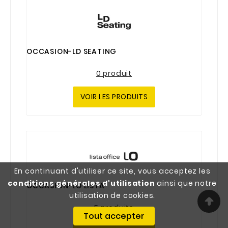
OCCASION-LD SEATING
0 produit
VOIR LES PRODUITS
En continuant d'utiliser ce site, vous acceptez les
conditions générales d'utilisation
ainsi que notre
OCCASION-LO LISTA
utilisation de cookies.
5 produits
Tout accepter