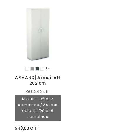
6

ARMAND│Armoire H
202 cm
Réf.
2424111
MG-RI - Délai 2
semaines / Autres
coloris: Délai 6
semaines
543,00 CHF