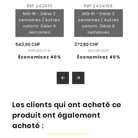
Réf.
2424111
Réf.
2424106
MG-RI - Délai 2
MG-RI - Délai 2
semaines / Autres
semaines / Autres
coloris: Délai 6
coloris: Délai 6
semaines
semaines
543,00 CHF
372,60 CHF
905,00 CHF
621,00 CHF
Économisez 40%
Économisez 40%


Les clients qui ont acheté ce
produit ont également
acheté :