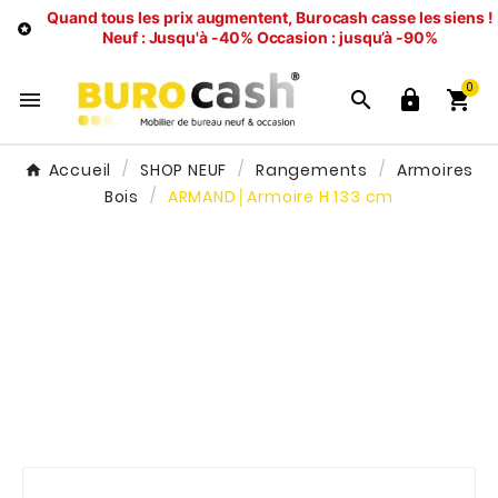
Quand tous les prix augmentent, Burocash casse les siens !

Neuf : Jusqu'à -40%
Occasion : jusqu’à -90%
0




Accueil
SHOP NEUF
Rangements
Armoires
Bois
ARMAND│Armoire H 133 cm