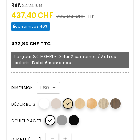
Réf.
2424108
437,40 CHF
729,00 CHF
HT
Économisez 40%
472,83 CHF TTC
Largeur 80 MG-RI - Délai 2 semaines / Autres
coloris: Délai 6 semaines
DIMENSION :

DÉCOR BOIS :

COULEUR ACIER :
QUANTITÉ :