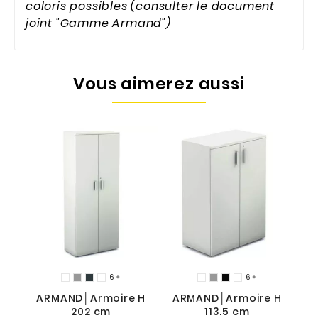
coloris possibles (consulter le document
joint "Gamme Armand")
Vous aimerez aussi
A
6
6


29
ARMAND│Armoire H
ARMAND│Armoire H
202 cm
113.5 cm