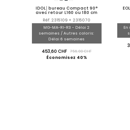
IDOL│bureau Compact 90°
EOL
avec retour L160 ou 180 cm
Réf.
2315109 + 2315070
MG-MA-RI-R3 - Délai 2
En 
semaines / Autres coloris:
s
Délai 6 semaines
3
453,60 CHF
756,00 CHF
Économisez 40%