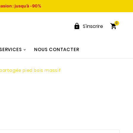
asion : jusqu’à -90%
0


S'inscrire
SERVICES
NOUS CONTACTER
partagée pied bois massif