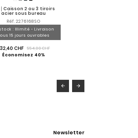
│Caisson 2 ou 3 tiroirs
acier sous bureau
Réf.
2276168SO
stock : Illimité - Livraison
ous 15 jours ouvrables
32,40 CHF
554,00 CHF
Économisez 40%


Newsletter