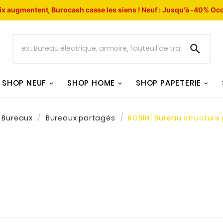
ix augmentent, Burocash casse les siens !
Neuf : Jusqu'à -40%
Occ

SHOP NEUF
SHOP HOME
SHOP PAPETERIE
Bureaux
Bureaux partagés
ROBIN│Bureau structure 