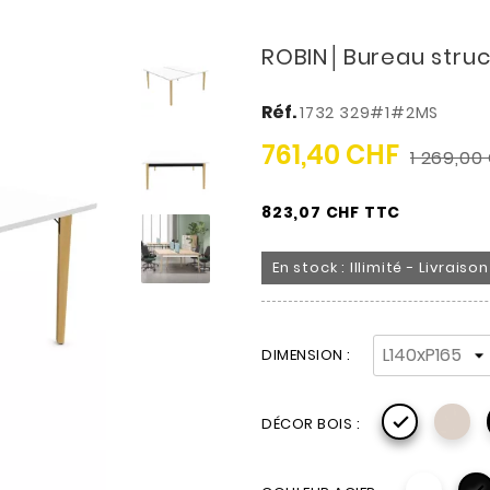
ROBIN│Bureau struc
Réf.
1732 329#1#2MS
761,40 CHF
1 269,00
823,07 CHF TTC
En stock : Illimité - Livrais
DIMENSION :

DÉCOR BOIS :