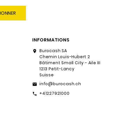
BONNER
INFORMATIONS
Burocash SA
location_on
Chemin Louis-Hubert 2
Bâtiment Small City - Aile III
1213 Petit-Lancy
Suisse
info@burocash.ch
email
+41227921000
call