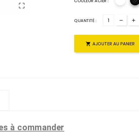

COULEUR ACIER :

QUANTITÉ :
AJOUTER AU PANIER

res à commander