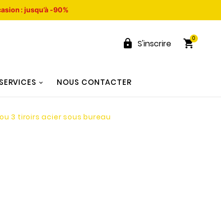
asion : jusqu’à -90%
0


S'inscrire
SERVICES
NOUS CONTACTER
u 3 tiroirs acier sous bureau