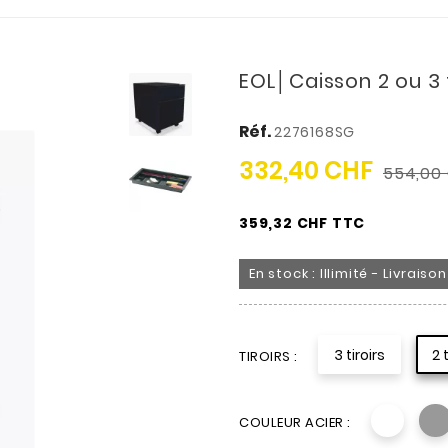
EOL│Caisson 2 ou 3 
Réf.
2276168SG
332,40 CHF
554,00
359,32 CHF TTC
En stock : Illimité - Livrais
3 tiroirs
2 
TIROIRS :
COULEUR ACIER :