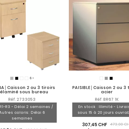

NA│Caisson 2 ou 3 tiroirs
PAISIBLE│Caisson 2 ou 3 t
élaminé sous bureau
acier
Réf.
2733053
Réf.
BR67 1K
1-R3 - Délai 2 semaines /
En stock : Illimité - Livra
Autres coloris: Délai 6
sous 15 à 20 jours ouvra
semaines
307,45 CHF
473,00 C