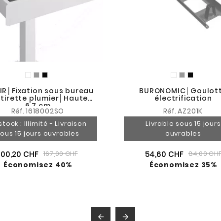
IR│Fixation sous bureau
BURONOMIC│Goulot
 tirette plumier│Hauteur
électrification
6.7 cm
Réf.
1618002SO
Réf.
AZ201K
stock : Illimité - Livraison
Livrable sous 15 jours
ous 15 jours ouvrables
ouvrables
100,20 CHF
54,60 CHF
167,00 CHF
84,00 CH
Économisez 40%
Économisez 35%

