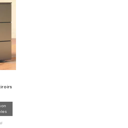
iroirs
ison
bles
HF