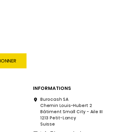
BONNER
INFORMATIONS
Burocash SA
location_on
Chemin Louis-Hubert 2
Bâtiment Small City - Aile III
1213 Petit-Lancy
Suisse