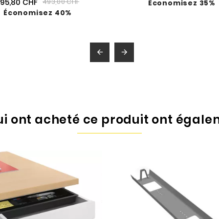
95,80 CHF
493,00 CHF
Économisez 35%
Économisez 40%


qui ont acheté ce produit ont égale