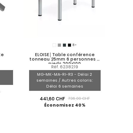
En st
sous
5

te
ELOISE│Table conférence
tonneau 25mm 6 personnes 4
pieds 200x100
Réf.
6238219
MG-MK-MA-RI-R3 - Délai 2
semaines / Autres coloris:
Délai 6 semaines
F
441,60 CHF
736,00 CHF
Économisez 40%