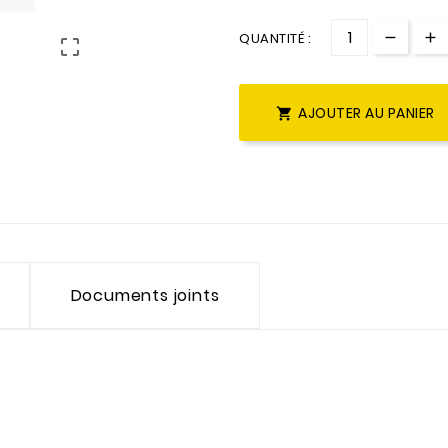
QUANTITÉ :

AJOUTER AU PANIER

Documents joints