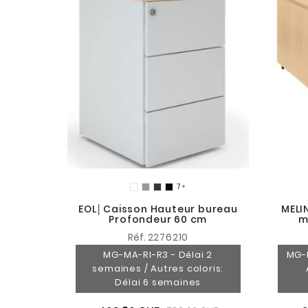

EOL│Caisson Hauteur bureau
MELI
Profondeur 60 cm
m
Réf.
2276210
MG-MA-RI-R3 - Délai 2
MG-R
semaines / Autres coloris:
Délai 6 semaines