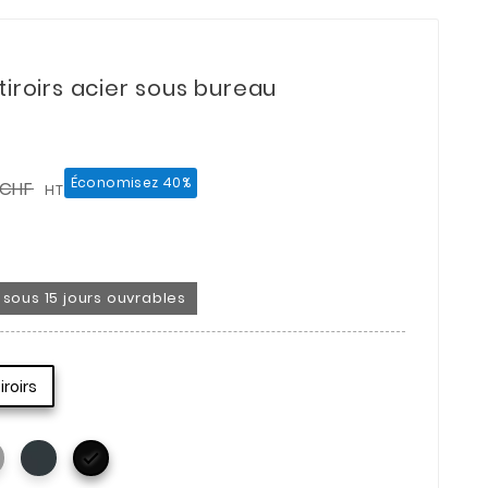
tiroirs acier sous bureau
Économisez 40%
 CHF
HT
on sous 15 jours ouvrables
tiroirs
