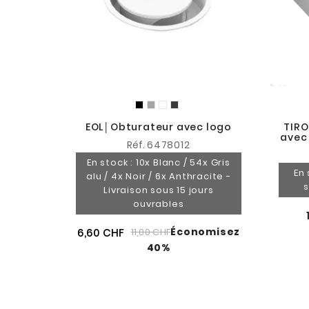
EOL│Obturateur avec logo
TIRO
avec
Réf.
6478012
En stock : 10x Blanc / 54x Gris
En 
alu / 4x Noir / 6x Anthracite -
s
Livraison sous 15 jours
ouvrables
Économisez
6,60 CHF
11,00 CHF
40%