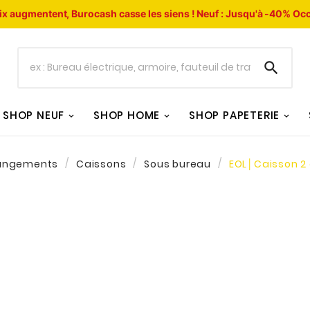
ix augmentent, Burocash casse les siens !
Neuf : Jusqu'à -40%
Occ

SHOP NEUF
SHOP HOME
SHOP PAPETERIE
angements
Caissons
Sous bureau
EOL│Caisson 2 o