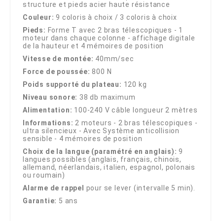
structure et pieds acier haute résistance
Couleur:
9 coloris à choix / 3 coloris à choix
Pieds:
Forme T avec 2 bras télescopiques - 1
moteur dans chaque colonne - affichage digitale
de la hauteur et 4 mémoires de position
Vitesse de montée:
40mm/sec
Force de poussée:
800 N
Poids supporté du plateau:
120 kg
Niveau sonore:
38 db maximum
Alimentation:
100-240 V câble longueur 2 mètres
Informations:
2 moteurs - 2 bras télescopiques -
ultra silencieux - Avec Système anticollision
sensible - 4 mémoires de position
Choix de la langue (paramétré en anglais):
9
langues possibles (anglais, français, chinois,
allemand, néerlandais, italien, espagnol, polonais
ou roumain)
Alarme de rappel
pour se lever (intervalle 5 min).
Garantie:
5 ans