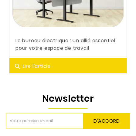
Le bureau électrique : un allié essentiel
pour votre espace de travail
search
Lire l'article
Newsletter
D'ACCORD