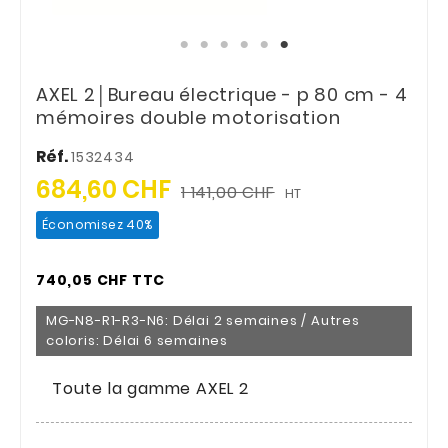
AXEL 2│Bureau électrique - p 80 cm - 4
mémoires double motorisation
Réf.
1532434
684,60 CHF
1 141,00 CHF
HT
Économisez 40%
740,05 CHF TTC
MG-N8-R1-R3-N6: Délai 2 semaines / Autres
coloris: Délai 6 semaines
Toute la gamme AXEL 2