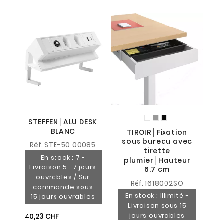
STEFFEN│ALU DESK
BLANC
TIROIR│Fixation
sous bureau avec
Réf.
STE-50 00085
2
tirette
En stock : 7 -
plumier│Hauteur
Livraison 5 -7 jours
6.7 cm
ouvrables / Sur
Réf.
1618002SO
commande sous
En stock : Illimité -
15 jours ouvrables
Livraison sous 15
jours ouvrables
40,23 CHF