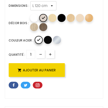
DIMENSIONS :

DÉCOR BOIS :

COULEUR ACIER :
QUANTITÉ :
AJOUTER AU PANIER
