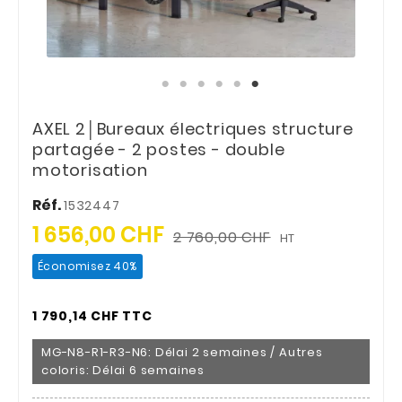
AXEL 2│Bureaux électriques structure
partagée - 2 postes - double
motorisation
Réf.
1532447
1 656,00 CHF
2 760,00 CHF
HT
Économisez 40%
1 790,14 CHF TTC
MG-N8-R1-R3-N6: Délai 2 semaines / Autres
coloris: Délai 6 semaines