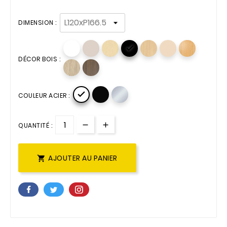
DIMENSION :

DÉCOR BOIS :

COULEUR ACIER :
QUANTITÉ :
AJOUTER AU PANIER
