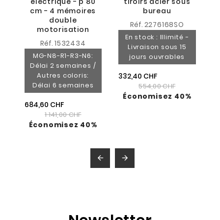
électrique - p 80
tiroirs acier sous
cm - 4 mémoires
bureau
double
Réf.
2276168SO
motorisation
En stock : Illimité -
Réf.
1532434
Livraison sous 15
MG-N8-R1-R3-N6:
jours ouvrables
Délai 2 semaines /
Autres coloris:
332,40 CHF
Délai 6 semaines
554,00 CHF
Économisez 40%
684,60 CHF
1 141,00 CHF
Économisez 40%

