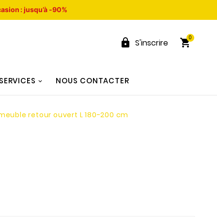
asion : jusqu’à -90%
0


S'inscrire
SERVICES
NOUS CONTACTER
meuble retour ouvert L 180-200 cm