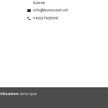
Suisse
info@burocash.ch
email
+41227921000
call
tilisation
ainsi que