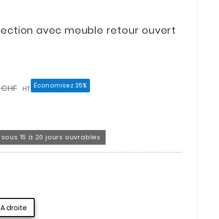
ection avec meuble retour ouvert
Économisez 35%
0 CHF
HT
on sous 15 à 20 jours ouvrables
A droite