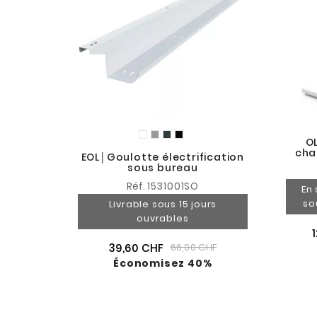
O
cha
EOL│Goulotte électrification
sous bureau
Réf.
1531001SO
En 
so
Livrable sous 15 jours
ouvrables
39,60 CHF
66,00 CHF
Économisez 40%