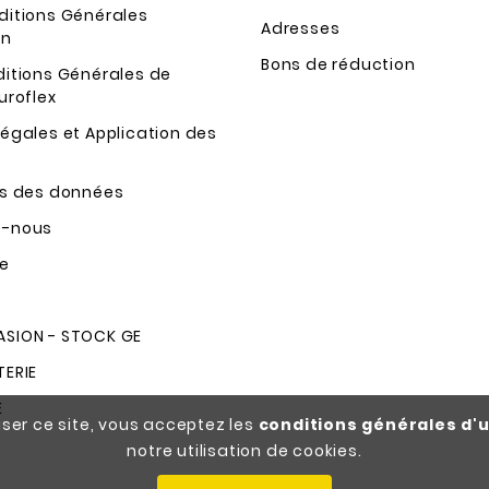
ditions Générales
Adresses
on
Bons de réduction
ditions Générales de
uroflex
égales et Application des
ns des données
z-nous
te
SION - STOCK GE
TERIE
E
iser ce site, vous acceptez les
conditions générales d'u
notre utilisation de cookies.