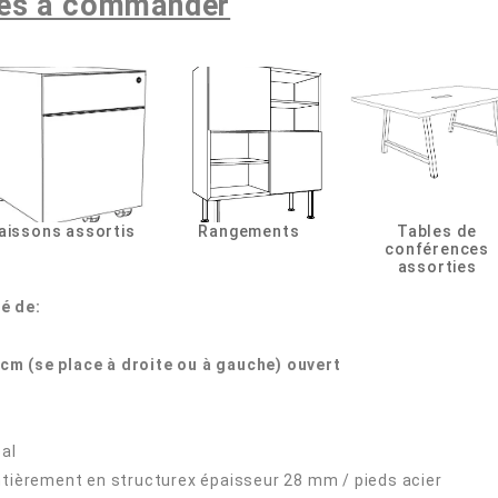
res à commander
aissons assortis
Rangements
Tables de
conférences
assorties
sé de:
5 cm (se place à droite ou à gauche) ouvert
pal
ntièrement en structurex épaisseur 28 mm / pieds acier