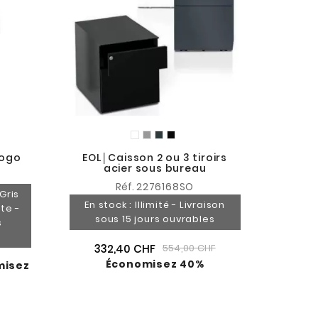
MG-
sema
72
logo
EOL│Caisson 2 ou 3 tiroirs
acier sous bureau
Réf.
2276168SO
 Gris
En stock : Illimité - Livraison
ite -
sous 15 jours ouvrables
s
332,40 CHF
554,00 CHF
Économisez 40%
misez