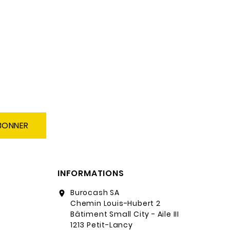
BONNER
INFORMATIONS
Burocash SA
location_on
Chemin Louis-Hubert 2
Bâtiment Small City - Aile III
1213 Petit-Lancy