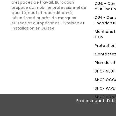
d’espaces de travail, Burocash
CGU - Con
propose du mobilier professionnel de
d'Utilisati
qualité, neuf et reconditionné,
CGL - Con
sélectionné auprès de marques
suisses et européennes. Livraison et
Location B
installation en Suisse
Mentions L
CGV
Protectio
Contacte
Plan du si
SHOP NEUF
SHOP OCCA
SHOP PAPE
SHOP HOM
En continuant d'util