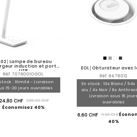
L02│Lampe de bureau
rgeur induction et port
EOL│Obturateur avec 
USB
Réf.
7076001OGOL
Réf.
6478012
stock : Illimité - Livraison
En stock : 10x Blanc / 54x
us 15-20 jours ouvrables
alu / 4x Noir / 6x Anthrac
Livraison sous 15 jour
124,80 CHF
208,00 CHF
ouvrables
Économisez 40%
Écono
6,60 CHF
11,00 CHF
40%