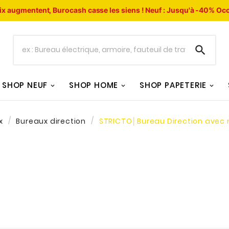
ix augmentent, Burocash casse les siens !
Neuf : Jusqu'à -40%
Occ

SHOP NEUF
SHOP HOME
SHOP PAPETERIE
x
Bureaux direction
STRICTO│Bureau Direction avec 