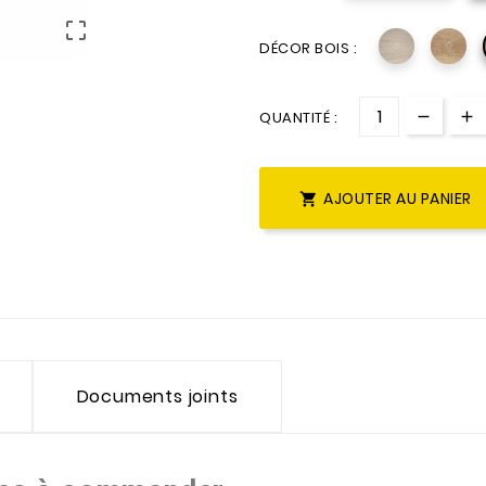

DÉCOR BOIS :
QUANTITÉ :
AJOUTER AU PANIER

Documents joints