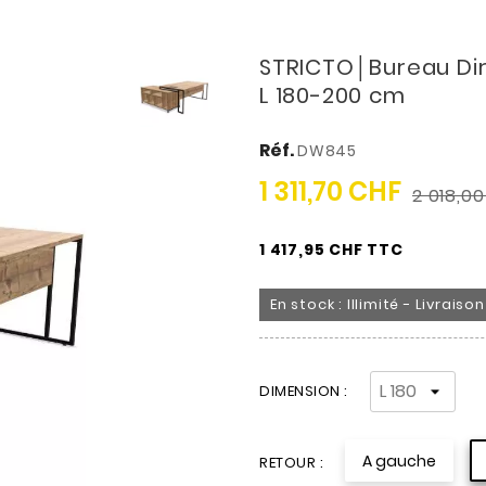
STRICTO│Bureau Dir
L 180-200 cm
Réf.
DW845
1 311,70 CHF
2 018,0
1 417,95 CHF TTC
En stock : Illimité - Livrais
DIMENSION :
A gauche
RETOUR :