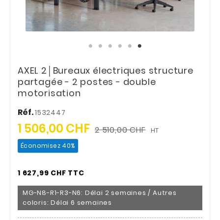
AXEL 2│Bureaux électriques structure
partagée - 2 postes - double
motorisation
Réf.
1532447
1 506,00 CHF
2 510,00 CHF
HT
Économisez 40%
1 627,99 CHF TTC
MG-N8-R1-R3-N6: Délai 2 semaines / Autres
coloris: Délai 6 semaines