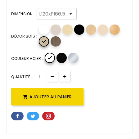
DIMENSION :
DÉCOR BOIS :


COULEUR ACIER :
QUANTITÉ :
AJOUTER AU PANIER
