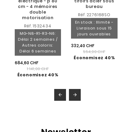
électrique - p 80
tiroirs acier sous
cm - 4 mémoires
bureau
double
Réf.
2276168SO
motorisation
En stock : Illimité -
Réf.
1532434
Livraison sous 15
MG-N8-R1-R3-N6:
jours ouvrables
Délai 2 semaines /
Autres coloris:
332,40 CHF
Délai 6 semaines
554,00 CHF
Économisez 40%
684,60 CHF
1 141,00 CHF
Économisez 40%

