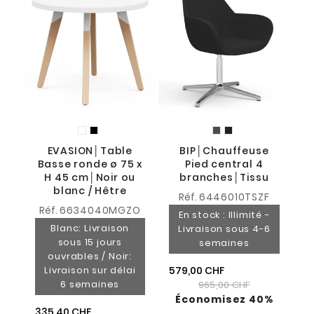
51
EVASION│Table
BIP│Chauffeuse
Basse ronde ø 75 x
Pied central 4
H 45 cm│Noir ou
branches│Tissu
blanc / Hêtre
Réf.
6446010TSZF
Réf.
6634040MGZO
En stock : Illimité -
Blanc: Livraison
Livraison sous 4-6
sous 15 jours
semaines
ouvrables / Noir:
Livraison sur délai
579,00 CHF
6 semaines
965,00 CHF
Économisez 40%
335,40 CHF