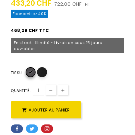
433,20 CHF
722,00 CHF
HT
Économisez 40%
468,29 CHF TTC
En stock : Illimité - Livraison sous 15 jours
ouvrables

TISSU :
QUANTITÉ :
AJOUTER AU PANIER
