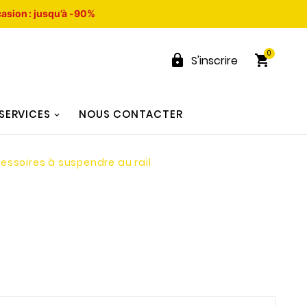
asion : jusqu’à -90%
0


S'inscrire
SERVICES
NOUS CONTACTER
essoires à suspendre au rail