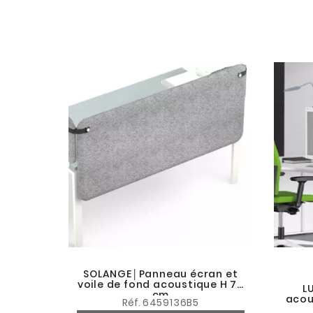
SOLANGE│Panneau écran et
voile de fond acoustique H 70
L
cm
acous
Réf.
6459136B5