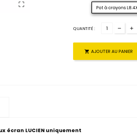

Pot à crayons L8.
QUANTITÉ :
AJOUTER AU PANIER

aux écran LUCIEN uniquement