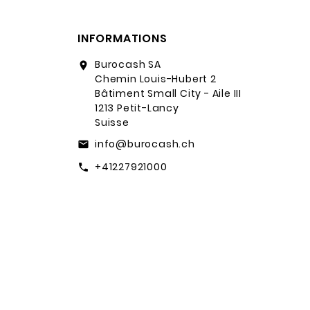
INFORMATIONS
Burocash SA
location_on
Chemin Louis-Hubert 2
Bâtiment Small City - Aile III
1213 Petit-Lancy
Suisse
info@burocash.ch
email
+41227921000
call