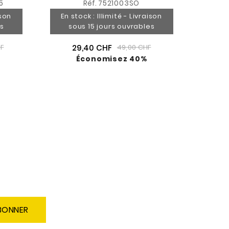
5
Réf.
7521003SO
ison
En stock : Illimité - Livraison
es
sous 15 jours ouvrables
29,40 CHF
F
49,00 CHF
Économisez 40%
BONNER