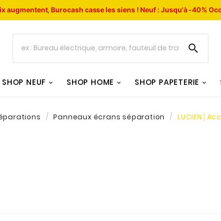
ix augmentent, Burocash casse les siens !
Neuf : Jusqu'à -40%
Occ

SHOP NEUF
SHOP HOME
SHOP PAPETERIE
éparations
Panneaux écrans séparation
LUCIEN│Acc