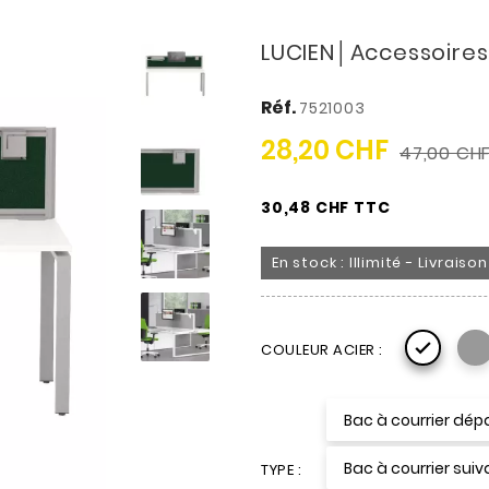
LUCIEN│Accessoires 
Réf.
7521003
28,20 CHF
47,00 CH
30,48 CHF TTC
En stock : Illimité - Livrais

COULEUR ACIER :
Bac à courrier dép
Bac à courrier sui
TYPE :