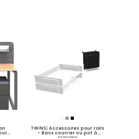
an
TWINS│Accessoires pour rails
our
- Bacs courrier ou pot à
crayons