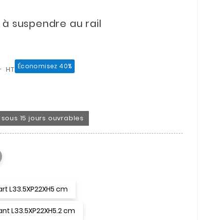
à suspendre au rail
Économisez 40%
F
HT
on sous 15 jours ouvrables
art L33.5XP22XH5 cm
vant L33.5XP22XH5.2 cm