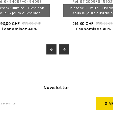
éf.
6494097+6494093
Réf.
6712009+645902
stock : Illimité - Livraison
En stock : Illimité - Livra
ous 15 jours ouvrables
sous 15 jours ouvrabl
393,00 CHF
214,80 CHF
655,00 CHF
358,00 CH
Économisez 40%
Économisez 40%


Newsletter
S’A