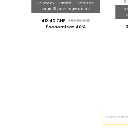
R
En stock : Illimité - Livraison
sous 15 jours ouvrables
En 
s
413,40 CHF
689,00 CHF
Économisez 40%