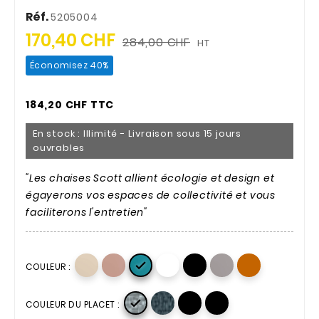
Réf.
5205004
170,40 CHF
284,00 CHF
HT
Économisez 40%
184,20 CHF TTC
En stock : Illimité - Livraison sous 15 jours
ouvrables
"Les chaises Scott allient écologie et design et
égayerons vos espaces de collectivité et vous
faciliterons l'entretien"

COULEUR :

COULEUR DU PLACET :