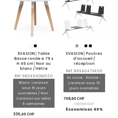
EVASION│Table
EVASION│Poutres
Basse ronde ø 75 x
d'accueil /
H 45 cm│Noir ou
réception
blanc / Hêtre
Réf.
6634047VKSG
Réf.
6634040MGZO
En stock : Illimité -
Blanc: Livraison
Livraison sous 15
sous 15 jours
jours ouvrables
ouvrables / Noir:
Livraison sur délai
708,60 CHF
6 semaines
1 181,00 CHF
Économisez 40%
335,40 CHF