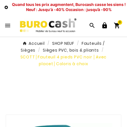
Quand tous les prix augmentent, Burocash casse les siens !

Neuf : Jusqu'à -40%
Occasion : jusqu’à -90%
0




Accueil
SHOP NEUF
Fauteuils /
Sièges
Sièges PVC, bois & pliants
SCOTT│Fauteuil 4 pieds PVC noir │Avec
placet│Coloris à choix