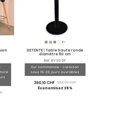

nion
DETENTE│Table haute ronde
diamètre 80 cm
Réf.
BY30 5F
-
Sur commande - Livraison
imité
sous 15-20 jours ouvrables
urs
360,10 CHF
554,00 CHF
Économisez 35%
HF