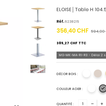
ELOISE│Table H 104.
Réf.
6238215
356,40 CHF
594,00
385,27 CHF TTC
MG-MK-MA-RI-R3 - Délai 2 s
DÉCOR BOIS :

COULEUR ACIER :
QUANTITÉ :