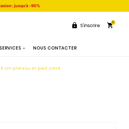
asion : jusqu’à -90%
0


S'inscrire
SERVICES
NOUS CONTACTER
.5 cm plateau et pied carré