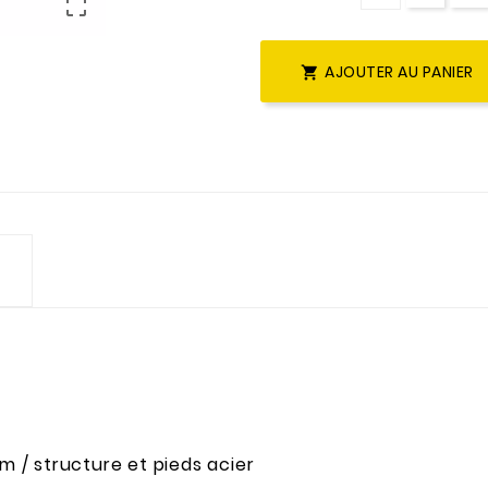

AJOUTER AU PANIER

 / structure et pieds acier