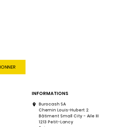
BONNER
INFORMATIONS
Burocash SA
location_on
Chemin Louis-Hubert 2
Bâtiment Small City - Aile III
1213 Petit-Lancy