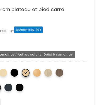
5 cm plateau et pied carré
Économisez 40%
 CHF
HT
emaines / Autres coloris: Délai 6 semaines
