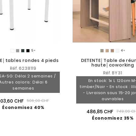


SE│tables rondes 4 pieds
DETENTE│Table de réu
haute│coworking
Réf.
6238119
Réf.
BY31
SA-SG: Délai 2 semaines /
En stock: 1x L 120cm M
Autres coloris: Délai 6
timber/Noir - En stock : Ill
semaines
- Livraison sous 15-20 jo
ouvrables
303,60 CHF
506,00 CHF
Économisez 40%
486,85 CHF
749,00 C
Économisez 35%