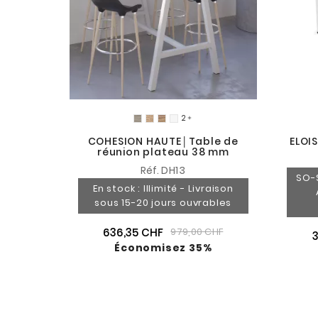

COHESION HAUTE│Table de
ELOI
réunion plateau 38 mm
Réf.
DH13
SO-
En stock : Illimité - Livraison
sous 15-20 jours ouvrables
636,35 CHF
979,00 CHF
Économisez 35%