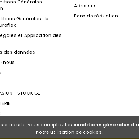
ditions Générales
Adresses
on
Bons de réduction
ditions Générales de
uroflex
égales et Application des
ns des données
z-nous
te
SION - STOCK GE
TERIE
E
iser ce site, vous acceptez les
conditions générales d'u
notre utilisation de cookies.