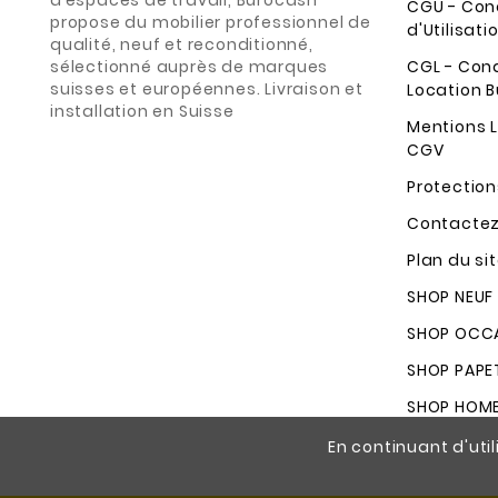
d’espaces de travail, Burocash
CGU - Con
propose du mobilier professionnel de
d'Utilisati
qualité, neuf et reconditionné,
CGL - Con
sélectionné auprès de marques
suisses et européennes. Livraison et
Location B
installation en Suisse
Mentions L
CGV
Protectio
Contacte
Plan du si
SHOP NEUF
SHOP OCCA
SHOP PAPE
SHOP HOM
En continuant d'util