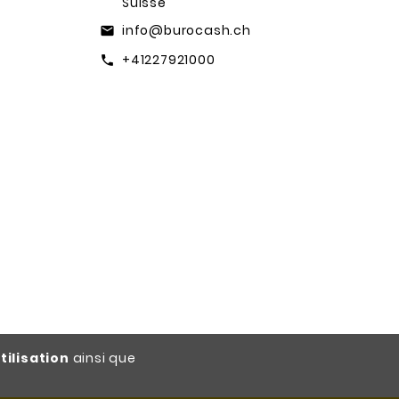
Suisse
info@burocash.ch
email
+41227921000
call
tilisation
ainsi que