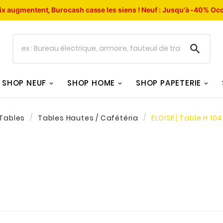
ix augmentent, Burocash casse les siens !
Neuf : Jusqu'à -40%
Occ

SHOP NEUF
SHOP HOME
SHOP PAPETERIE
Tables
Tables Hautes / Cafétéria
ELOISE│Table H 104