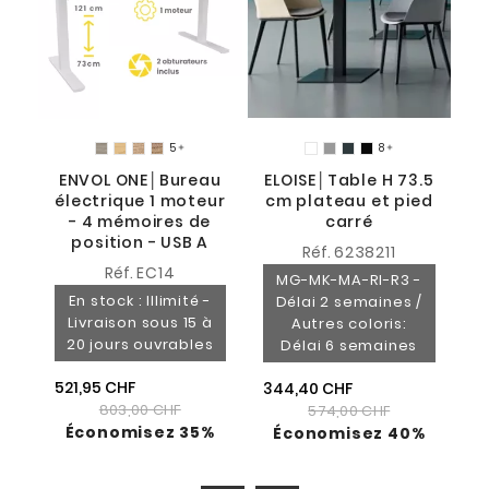
5
8


ENVOL ONE│Bureau
ELOISE│Table H 73.5
électrique 1 moteur
cm plateau et pied
- 4 mémoires de
carré
position - USB A
Réf.
6238211
Réf.
EC14
MG-MK-MA-RI-R3 -
En stock : Illimité -
Délai 2 semaines /
Livraison sous 15 à
Autres coloris:
20 jours ouvrables
Délai 6 semaines
521,95 CHF
344,40 CHF
803,00 CHF
574,00 CHF
Économisez 35%
Économisez 40%