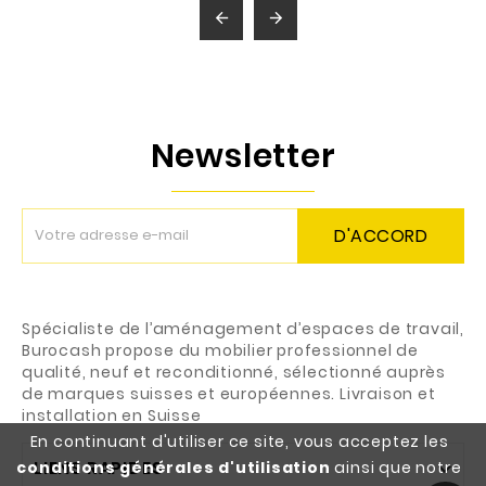


Newsletter
D'ACCORD
Spécialiste de l’aménagement d’espaces de travail,
Burocash propose du mobilier professionnel de
qualité, neuf et reconditionné, sélectionné auprès
de marques suisses et européennes. Livraison et
installation en Suisse
En continuant d'utiliser ce site, vous acceptez les
LIENS RAPIDES
conditions générales d'utilisation
ainsi que notre
