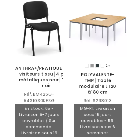
2

ANTHRA+/PRATIQUE│Siège
visiteurs tissu│4 pieds
POLYVALENTE-
métalliques noir│Tissu
TMR│Table
noir
modulaire L 120
à180 cm
Réf.
BM425G-
5431030KESG
Réf.
6298013
En stock: 65 -
MG-R1: Livraison
Livraison 5-7 jours
sous 15 jours
ouvrables / Sur
ouvrables - R5:
commande:
Livraison sous 6
Livraison sous 15
semaines