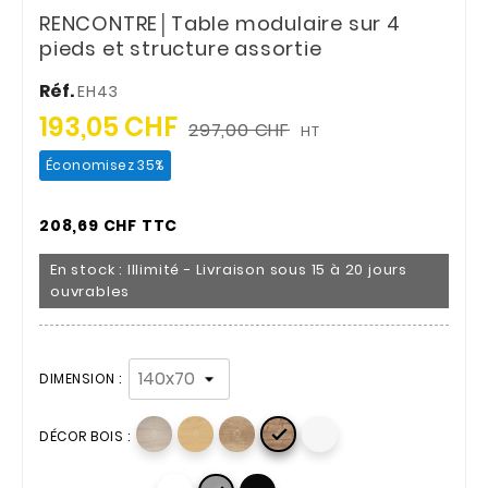
RENCONTRE│Table modulaire sur 4
pieds et structure assortie
Réf.
EH43
193,05 CHF
297,00 CHF
HT
Économisez 35%
208,69 CHF TTC
En stock : Illimité - Livraison sous 15 à 20 jours
ouvrables
DIMENSION :

DÉCOR BOIS :