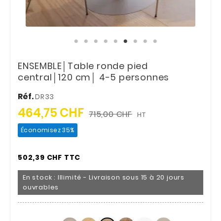
ENSEMBLE│Table ronde pied
central│120 cm│ 4-5 personnes
Réf.
DR33
464,75 CHF
715,00 CHF
HT
Économisez 35%
502,39 CHF TTC
En stock : Illimité - Livraison sous 15 à 20 jours
ouvrables