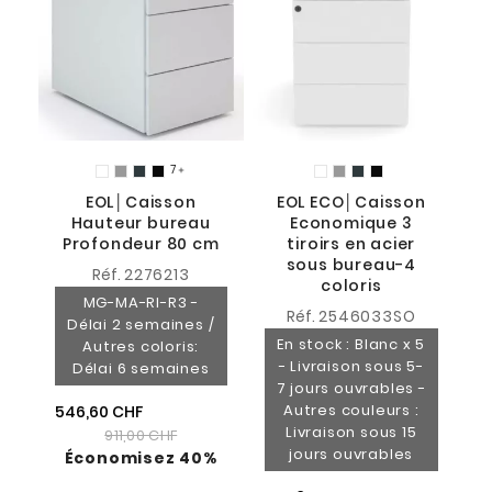
t
7

15
EOL│Caisson
EOL ECO│Caisson
Hauteur bureau
Economique 3
Profondeur 80 cm
tiroirs en acier
sous bureau-4
Réf.
2276213
coloris
MG-MA-RI-R3 -
Réf.
2546033SO
Délai 2 semaines /
En stock : Blanc x 5
Autres coloris:
- Livraison sous 5-
Délai 6 semaines
7 jours ouvrables -
Autres couleurs :
546,60 CHF
Livraison sous 15
911,00 CHF
jours ouvrables
Économisez 40%