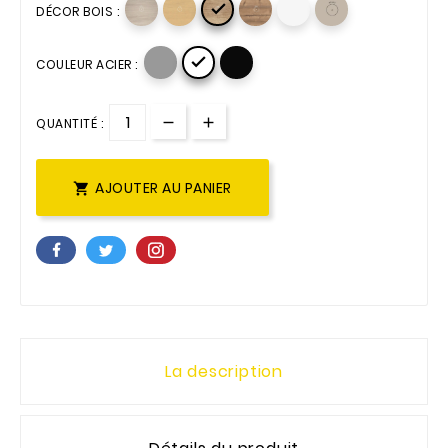

DÉCOR BOIS :

COULEUR ACIER :
QUANTITÉ :
AJOUTER AU PANIER

La description