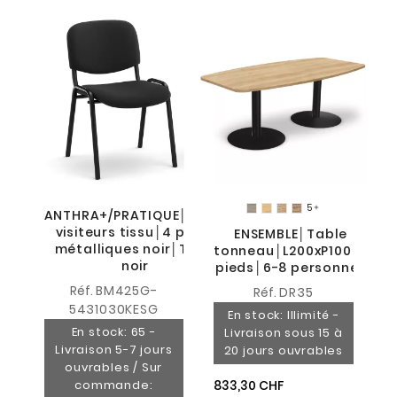
r
5

ANTHRA+/PRATIQUE│Siège
visiteurs tissu│4 pieds
ENSEMBLE│Table
métalliques noir│Tissu
tonneau│L200xP100│2
noir
49
pieds│6-8 personnes
Réf.
BM425G-
Réf.
DR35
5431030KESG
En stock: Illimité -
En stock: 65 -
Livraison sous 15 à
Livraison 5-7 jours
20 jours ouvrables
ouvrables / Sur
commande:
833,30 CHF