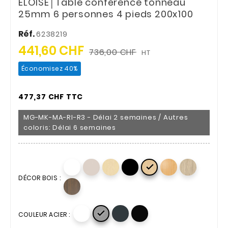
ELOISE│Table conférence tonneau
25mm 6 personnes 4 pieds 200x100
Réf.
6238219
441,60 CHF
736,00 CHF
HT
Économisez 40%
477,37 CHF TTC
MG-MK-MA-RI-R3 - Délai 2 semaines / Autres
coloris: Délai 6 semaines

DÉCOR BOIS :

COULEUR ACIER :