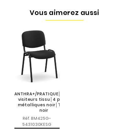
Vous aimerez aussi
ANTHRA+/PRATIQUE│Siège
visiteurs tissu│4 pieds
métalliques noir│Tissu
noir
Réf.
BM425G-
5431030KESG