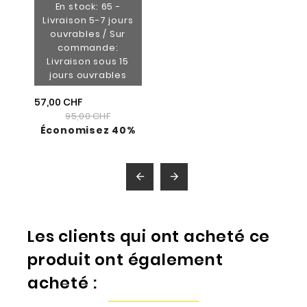
En stock: 65 -
Livraison 5-7 jours
ouvrables / Sur
commande:
Livraison sous 15
jours ouvrables
57,00 CHF
95,00 CHF
Économisez 40%


Les clients qui ont acheté ce
produit ont également
acheté :