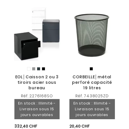
EOL│Caisson 2 ou 3
CORBEILLE│métal
tiroirs acier sous
perforé capacité
bureau
19 litres
Réf.
2276168SO
Réf.
7438025ZD
En stock : Illimité -
En stock : Illimité -
Livraison sous 15
Livraison sous 15
jours ouvrables
jours ouvrables
332,40 CHF
20,40 CHF