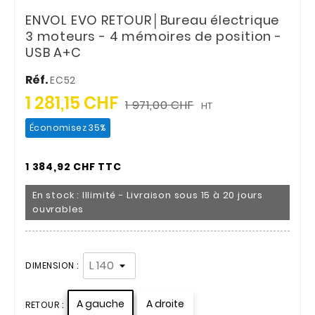
ENVOL EVO RETOUR│Bureau électrique
3 moteurs - 4 mémoires de position -
USB A+C
Réf.
EC52
1 281,15 CHF
1 971,00 CHF
HT
Économisez 35%
1 384,92 CHF TTC
En stock : Illimité - Livraison sous 15 à 20 jours
ouvrables
DIMENSION :
A gauche
A droite
RETOUR :