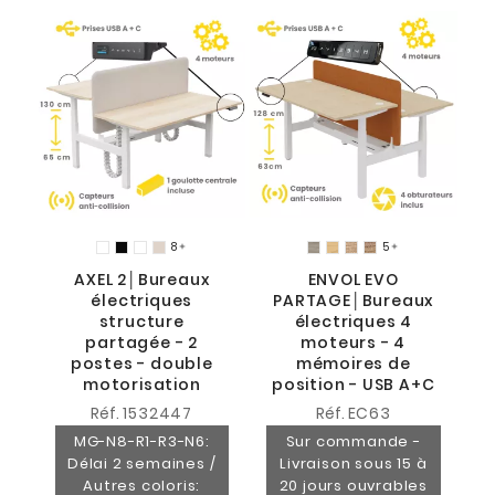
E
é
8
5


AXEL 2│Bureaux
ENVOL EVO
5
électriques
PARTAGE│Bureaux
structure
électriques 4
partagée - 2
moteurs - 4
postes - double
mémoires de
motorisation
position - USB A+C
Réf.
1532447
Réf.
EC63
MG-N8-R1-R3-N6:
Sur commande -
Délai 2 semaines /
Livraison sous 15 à
Autres coloris:
20 jours ouvrables