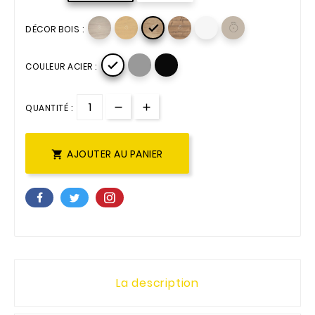

DÉCOR BOIS :

COULEUR ACIER :
QUANTITÉ :
AJOUTER AU PANIER

La description