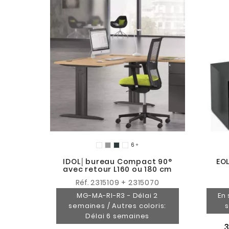

IDOL│bureau Compact 90°
EOL
avec retour L160 ou 180 cm
Réf.
2315109 + 2315070
MG-MA-RI-R3 - Délai 2
En 
semaines / Autres coloris:
s
Délai 6 semaines
3