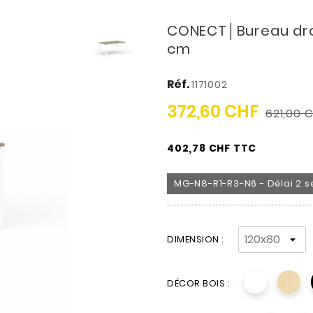
CONECT│Bureau droi
cm
Réf.
1171002
372,60 CHF
621,00 
402,78 CHF TTC
MG-N8-R1-R3-N6 - Délai 2 s
DIMENSION :
DÉCOR BOIS :