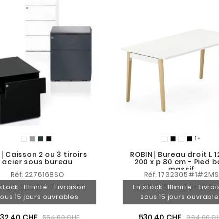

│Caisson 2 ou 3 tiroirs
ROBIN│Bureau droit L 1
acier sous bureau
200 x p 80 cm - Pied b
massif
Réf.
2276168SO
Réf.
1732305#1#2MS
stock : Illimité - Livraison
En stock : Illimité - Livra
ous 15 jours ouvrables
sous 15 jours ouvrabl
32,40 CHF
530,40 CHF
554,00 CHF
884,00 C