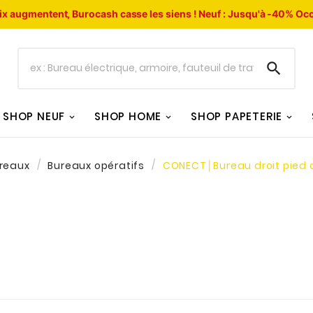
ix augmentent, Burocash casse les siens !
Neuf : Jusqu'à -40%
Occ

SHOP NEUF
SHOP HOME
SHOP PAPETERIE
reaux
Bureaux opératifs
CONECT│Bureau droit pied 