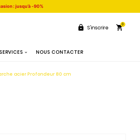
asion : jusqu’à -90%
0


S'inscrire
SERVICES
NOUS CONTACTER
arche acier Profondeur 80 cm