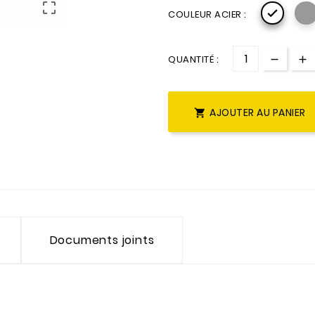


COULEUR ACIER :
QUANTITÉ :
AJOUTER AU PANIER

Documents joints