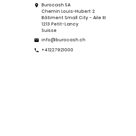
Burocash SA
location_on
Chemin Louis-Hubert 2
Bâtiment Small City - Aile III
1213 Petit-Lancy
Suisse
info@burocash.ch
email
+41227921000
call