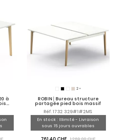

20 à
ROBIN│Bureau structure
ois
partagée pied bois massif
Réf.
1732 329#1#2MS
ison
En stock : Illimité - Livraison
es
sous 15 jours ouvrables
761,40 CHF
HF
1 269,00 CHF