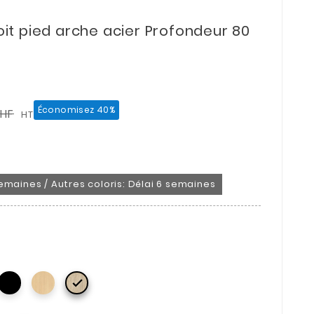
t pied arche acier Profondeur 80
Économisez 40%
CHF
HT
emaines / Autres coloris: Délai 6 semaines
