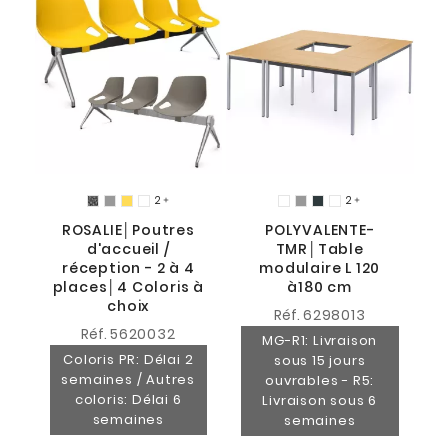
2
2


ROSALIE│Poutres
POLYVALENTE-
d'accueil /
TMR│Table
réception - 2 à 4
modulaire L 120
places│4 Coloris à
à180 cm
choix
Réf.
6298013
Réf.
5620032
MG-R1: Livraison
Coloris PR: Délai 2
sous 15 jours
semaines / Autres
ouvrables - R5:
coloris: Délai 6
Livraison sous 6
semaines
semaines