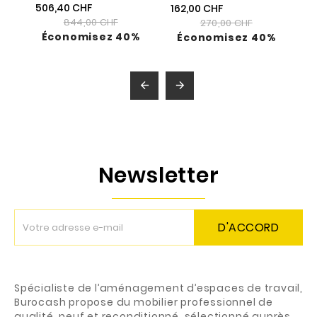
506,40 CHF
162,00 CHF
844,00 CHF
270,00 CHF
Économisez 40%
Économisez 40%


Newsletter
D'ACCORD
Spécialiste de l’aménagement d’espaces de travail,
Burocash propose du mobilier professionnel de
qualité, neuf et reconditionné, sélectionné auprès