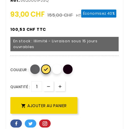
Réf.
5620001PJSQ
93,00 CHF
Économisez 40%
155,00 CHF
HT
100,53 CHF TTC
En stock : Illimité - Livraison sous 15 jours
ouvrables

COULEUR :
QUANTITÉ :
AJOUTER AU PANIER
