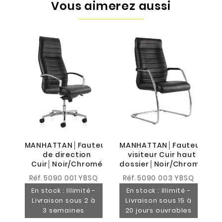
Vous aimerez aussi
A
MANHATTAN│Fauteuil
MANHATTAN│Fauteuil
de direction
visiteur Cuir haut
4
Cuir│Noir/Chromé
dossier│Noir/Chromé
Réf.
5090 001 YBSQ
Réf.
5090 003 YBSQ
En stock : Illimité -
En stock : Illimité -
Livraison sous 2 à
Livraison sous 15 à
3 semaines
20 jours ouvrables