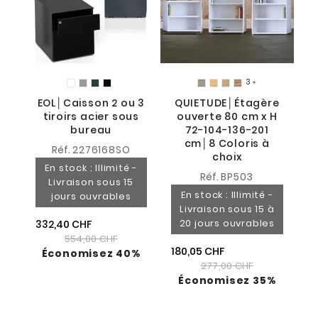
3

EOL│Caisson 2 ou 3
QUIETUDE│Étagère
tiroirs acier sous
ouverte 80 cm x H
bureau
72-104-136-201
cm│8 Coloris à
Réf.
2276168SO
choix
En stock : Illimité -
Réf.
BP503
Livraison sous 15
En stock : Illimité -
jours ouvrables
Livraison sous 15 à
20 jours ouvrables
332,40 CHF
554,00 CHF
180,05 CHF
Économisez 40%
6
277,00 CHF
Économisez 35%