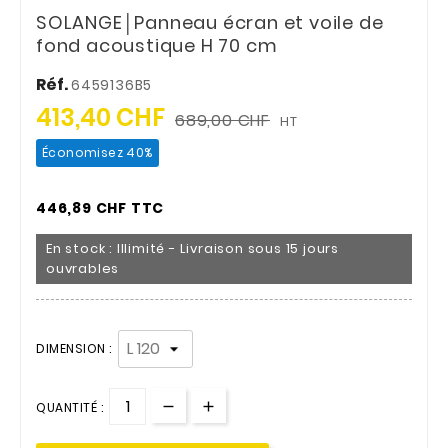
SOLANGE│Panneau écran et voile de
fond acoustique H 70 cm
Réf.
6459136B5
413,40 CHF
689,00 CHF
HT
Économisez 40%
446,89 CHF TTC
En stock : Illimité - Livraison sous 15 jours
ouvrables
DIMENSION :
QUANTITÉ :