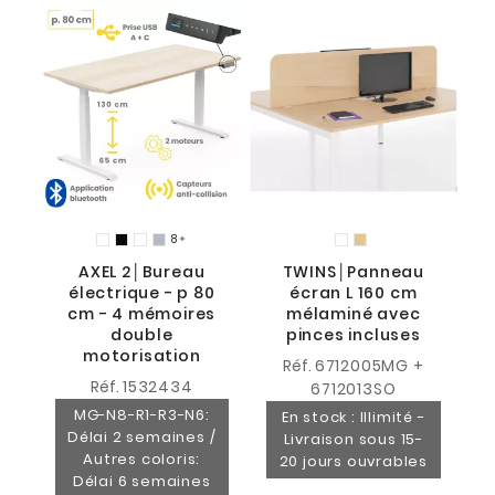
S
8

AXEL 2│Bureau
TWINS│Panneau
5
électrique - p 80
écran L 160 cm
cm - 4 mémoires
mélaminé avec
double
pinces incluses
motorisation
Réf.
6712005MG +
Réf.
1532434
6712013SO
MG-N8-R1-R3-N6:
En stock : Illimité -
Délai 2 semaines /
Livraison sous 15-
Autres coloris:
20 jours ouvrables
Délai 6 semaines