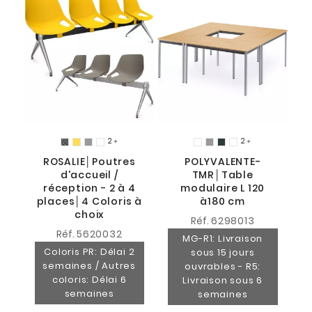
2
2


9
ROSALIE│Poutres
POLYVALENTE-
d'accueil /
TMR│Table
réception - 2 à 4
modulaire L 120
places│4 Coloris à
à180 cm
choix
Réf.
6298013
Réf.
5620032
MG-R1: Livraison
Coloris PR: Délai 2
sous 15 jours
semaines / Autres
ouvrables - R5:
coloris: Délai 6
Livraison sous 6
semaines
semaines