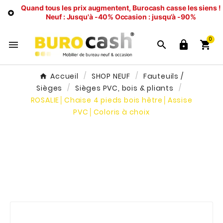
Quand tous les prix augmentent, Burocash casse les siens !

Neuf : Jusqu'à -40%
Occasion : jusqu’à -90%
0




Accueil
SHOP NEUF
Fauteuils /
Sièges
Sièges PVC, bois & pliants
ROSALIE│Chaise 4 pieds bois hêtre│Assise
PVC│Coloris à choix