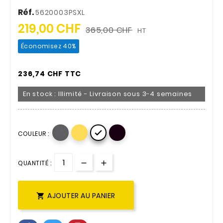
Réf.
5620003PSXL
219,00 CHF
365,00 CHF
HT
Économisez 40%
236,74 CHF TTC
En stock : Illimité - Livraison sous 3-4 semaines

COULEUR :
QUANTITÉ :
AJOUTER AU PANIER
