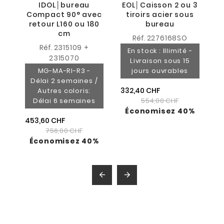
IDOL│bureau
EOL│Caisson 2 ou 3
71
Compact 90° avec
tiroirs acier sous
retour L160 ou 180
bureau
cm
Réf.
2276168SO
Réf.
2315109 +
En stock : Illimité -
2315070
Livraison sous 15
MG-MA-RI-R3 -
jours ouvrables
Délai 2 semaines /
332,40 CHF
Autres coloris:
Délai 6 semaines
554,00 CHF
Économisez 40%
453,60 CHF
756,00 CHF
Économisez 40%

