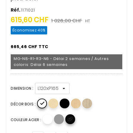
Réf.
1171021
615,60 CHF
1 026,00 CHF
HT
Économisez 40%
665,46 CHF TTC
MG-N8-R1-R3-N6 - Délai 2 semaines / Autres
coloris: Délai 6 semaines
DIMENSION :

DÉCOR BOIS :

COULEUR ACIER :