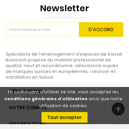
Newsletter
D'ACCORD
Spécialiste de l’aménagement d’espaces de travail,
Burocash propose du mobilier professionnel de
qualité, neuf et reconditionné, sélectionné auprès
de marques suisses et européennes. Livraison et
installation en Suisse
LIENS RAPIDES

En continuant d'utiliser ce site, vous acceptez les
conditions générales d'utilisation
ainsi que notre
utilisation de cookies.
VOTRE COMPTE

Tout accepter
INFORMATIONS
