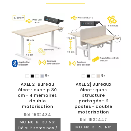
8
8


AXEL 2│Bureau
AXEL 2│Bureaux
électrique - p 80
électriques
cm - 4 mémoires
structure
double
partagée - 2
motorisation
postes - double
motorisation
Réf.
1532434
Réf.
1532447
MG-N8-R1-R3-N6:
MG-N8-R1-R3-N6:
Délai 2 semaines /