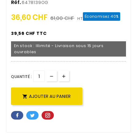
Réf.
6478139OG
36,60 CHF
Économisez 40%
61,00 CHF
HT
39,56 CHF TTC
En stock : Illimité - Livraison sous 15 jours
ouvrables
QUANTITÉ :
AJOUTER AU PANIER
